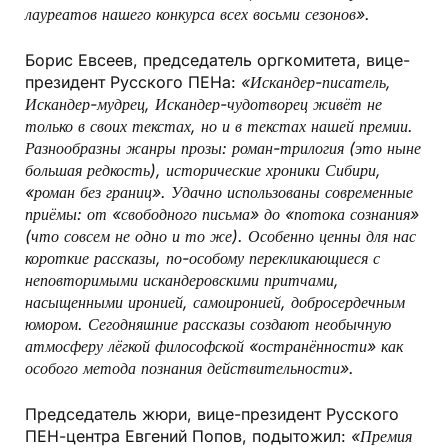
лауреатов нашего конкурса всех восьми сезонов».
Борис Евсеев, председатель оргкомитета, вице-
президент Русского ПЕНа:
«Искандер-писатель,
Искандер-мудрец, Искандер-чудотворец живёт не
только в своих текстах, но и в текстах нашей премии.
Разнообразны жанры прозы: роман-трилогия (это ныне
большая редкость), исторические хроники Сибири,
«роман без границ». Удачно использованы современные
приёмы: от «свободного письма» до «потока сознания»
(что совсем не одно и то же). Особенно ценны для нас
короткие рассказы, по-особому перекликающиеся с
неповторимыми искандеровскими притчами,
насыщенными иронией, самоиронией, добросердечным
юмором. Сегодняшние рассказы создают необычную
атмосферу лёгкой философской «остранённости» как
особого метода познания действительности».
Председатель жюри, вице-президент Русского
ПЕН-центра Евгений Попов, подытожил:
«Премия