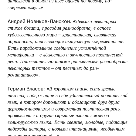
интеллект в одной из пьес оценён по-новому, по-
современному…»
Андрей Новиков-Ланской:
«Лексика некоторых
стихов богата, просодия разнообразна, в основе
художественного мира – христианская, славянская
образность, описывающая актуальную современность.
Есть парадоксальное соединение усложнённой
метафорики – с лёгкостью и звучностью поэтической
речи. Примечательно также ритмическое разнообразие
некоторых текстов – от песенных до рэп-
речитативов».
Герман Власов:
«В коротком списке есть зрелые
тексты, содержащие в себе удивительный поэтический
язык, в котором дополняют и обогащают друг друга
церковнославянизмы и современная поэтическая речь,
проявляются и другие скрытые пласты живого
великорусского языка. Есть свежие, молодые, подающие
надежды авторы, с новыми интонациями, необычным
развитием традиций…»