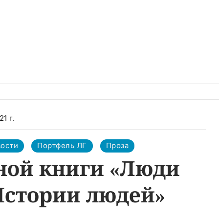
1 г.
ости
Портфель ЛГ
Проза
ной книги «Люди
Истории людей»