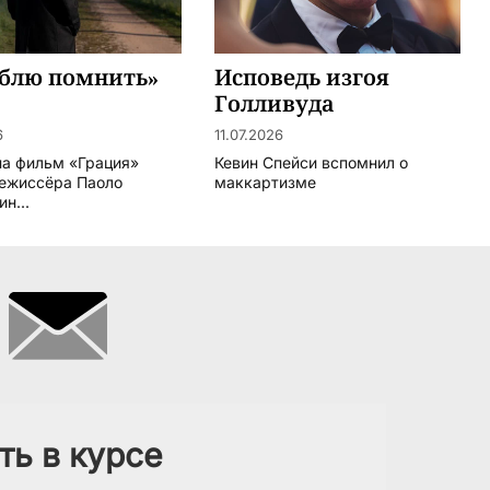
юблю помнить»
Исповедь изгоя
Голливуда
6
11.07.2026
на фильм «Грация»
Кевин Спейси вспомнил о
режиссёра Паоло
маккартизме
н...
ть в курсе