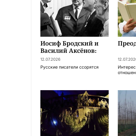
Иосиф Бродский и
Преод
Василий Аксёнов:
нобелевский забег с
12.07.2026
12.07.202
барьерами
Русские писатели ссорятся
Интерес
отношени