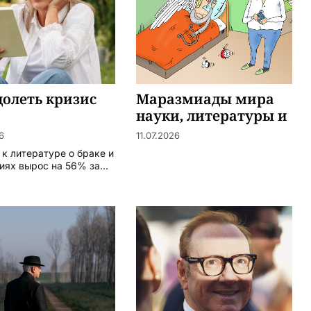
олеть кризис
Маразмиады мира
науки, литературы и
искусства
6
11.07.2026
 к литературе о браке и
ях вырос на 56% за...