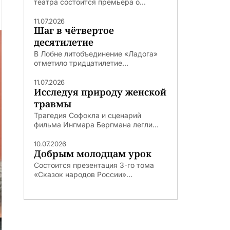
театра состоится премьера о...
11.07.2026
Шаг в чётвертое
десятилетие
В Лобне литобъединение «Ладога»
отметило тридцатилетие...
11.07.2026
Исследуя природу женской
травмы
Трагедия Софокла и сценарий
фильма Ингмара Бергмана легли...
10.07.2026
Добрым молодцам урок
Состоится презентация 3-го тома
«Сказок народов России»...