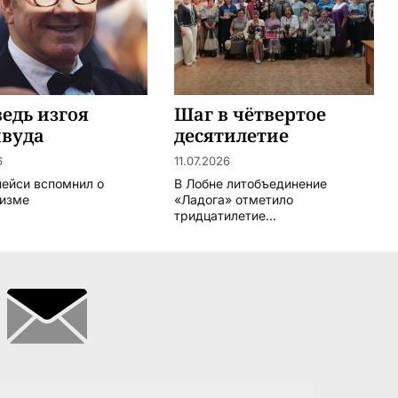
едь изгоя
Шаг в чётвертое
ивуда
десятилетие
6
11.07.2026
пейси вспомнил о
В Лобне литобъединение
изме
«Ладога» отметило
тридцатилетие...