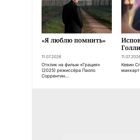
«Я люблю помнить»
Испов
Голл
11.07.2026
11.07.202
Отклик на фильм «Грация»
Кевин С
(2025) режиссёра Паоло
маккарт
Соррентин...