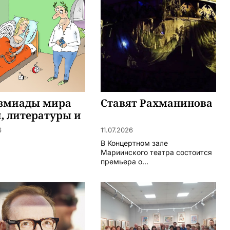
змиады мира
Ставят Рахманинова
, литературы и
ства
6
11.07.2026
В Концертном зале
Мариинского театра состоится
премьера о...