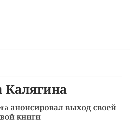
а Калягина
tera анонсировал выход своей
вой книги