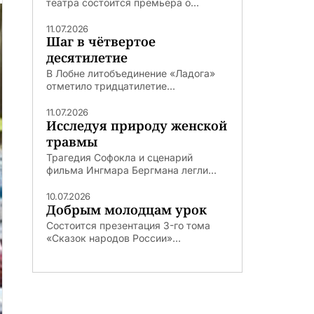
театра состоится премьера о...
11.07.2026
Шаг в чётвертое
десятилетие
В Лобне литобъединение «Ладога»
отметило тридцатилетие...
11.07.2026
Исследуя природу женской
травмы
Трагедия Софокла и сценарий
фильма Ингмара Бергмана легли...
10.07.2026
Добрым молодцам урок
Состоится презентация 3-го тома
«Сказок народов России»...