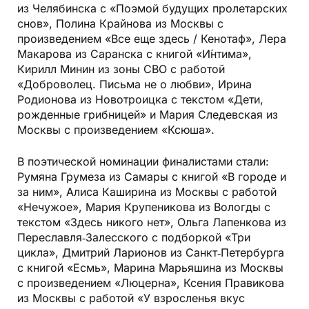
из Челябинска с «Поэмой будущих пролетарских
снов», Полина Крайнова из Москвы с
произведением «Все еще здесь / Кенотаф», Лера
Макарова из Саранска с книгой «И́нтима»,
Кирилл Минин из зоны СВО с работой
«Доброволец. Письма не о любви», Ирина
Родионова из Новотроицка с текстом «Дети,
рожденные грибницей» и Мария Следевская из
Москвы с произведением «Ксюша».
В поэтической номинации финалистами стали:
Румяна Грумеза из Самары с книгой «В городе и
за ним», Алиса Каширина из Москвы с работой
«Нечужое», Мария Крупеникова из Вологды с
текстом «Здесь никого нет», Ольга Лапенкова из
Переславля‑Залесского с подборкой «Три
цикла», Дмитрий Ларионов из Санкт‑Петербурга
с книгой «Есмь», Марина Марьяшина из Москвы
с произведением «Люцерна», Ксения Правикова
из Москвы с работой «У взросленья вкус