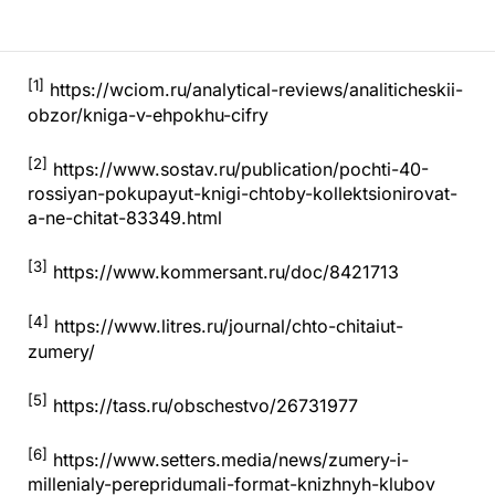
[1]
https://wciom.ru/analytical-reviews/analiticheskii-
obzor/kniga-v-ehpokhu-cifry
[2]
https://www.sostav.ru/publication/pochti-40-
rossiyan-pokupayut-knigi-chtoby-kollektsionirovat-
a-ne-chitat-83349.html
[3]
https://www.kommersant.ru/doc/8421713
[4]
https://www.litres.ru/journal/chto-chitaiut-
zumery/
[5]
https://tass.ru/obschestvo/26731977
[6]
https://www.setters.media/news/zumery-i-
millenialy-perepridumali-format-knizhnyh-klubov