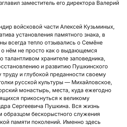
главил заместитель его директора Валерий
ндир войсковой части Алексей Кузьминых,
тива установления памятного знака, в
аны всегда тепло отзывались о Семёне
 о нём не просто как о выдающемся
 о талантливом хранителе заповедника,
осстановлению и развитию Пушкинского
у труду и глубокой преданности своему
голки русской культуры — Михайловское,
орский монастырь, места, куда ежегодно
ящихся прикоснуться к великому
дра Сергеевича Пушкина. Вся жизнь
м образцом бескорыстного служения
ской памяти поколений. Именно здесь