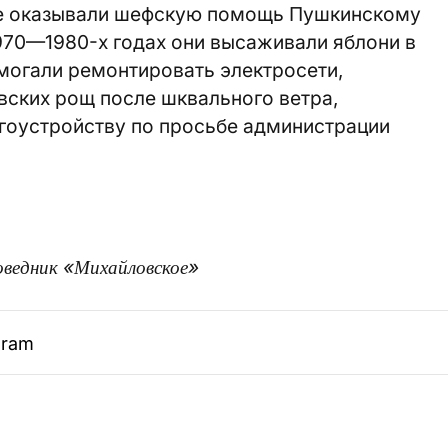
е оказывали шефскую помощь Пушкинскому
1970—1980-х годах они высаживали яблони в
могали ремонтировать электросети,
вских рощ после шквального ветра,
агоустройству по просьбе администрации
оведник «Михайловское»
gram