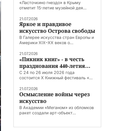
«Ласточкино гнездо» в Крыму
отметит 15-летие музейной дея...
21.07.2026
Яркое и правдивое
искусство Острова свободы
В Галерее искусства стран Европы и
Америки XIX–XX веков о...
21.07.2026
«Пикник книг» - в честь
празднования 440-летия
Тюмени
С 24 по 26 июля 2026 года
состоится X Книжный фестиваль «...
21.07.2026
Осмысление войны через
искусство
В Академии «Меганом» из обломков
ракет создали арт-объект...