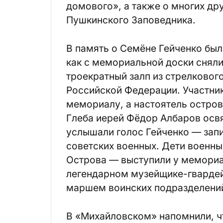
домового», а также о многих др
Пушкинского Заповедника.
В память о Семёне Гейченко был
как с мемориальной доски сняли
троекратный залп из стрелковог
Российской Федерации. Участни
мемориалу, а настоятель остров
Глеба иерей Фёдор Албаров осв
услышали голос Гейченко — запис
советских военных. Дети военн
Острова — выступили у мемориа
легендарном музейщике-гварде
маршем воинских подразделений
В «Михайловском» напомнили, чт