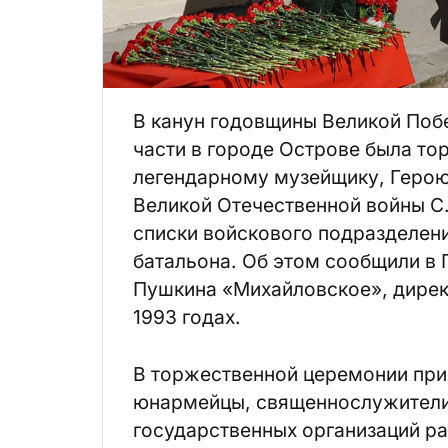
В канун годовщины Великой Побе
части в городе Острове была т
легендарному музейщику, Герою
Великой Отечественной войны С.
списки войскового подразделени
батальона. Об этом сообщили в 
Пушкина «Михайловское», директ
1993 годах.
В торжественной церемонии при
юнармейцы, священнослужители,
государственных организаций р