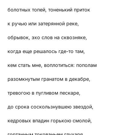
болотных топей, тоненький приток
к ручью или затерянной реке,
обрывок, эхо слов на сквозняке,
когда еще решалось где-то там,
кем стать мне, воплотиться: пополам
разомкнутым гранатом в декабре,
тревогою в пугливом пескаре,
до срока соскользнувшею звездой,
кедровых впадин горькою смолой,
гортанным токованьем глухаря,