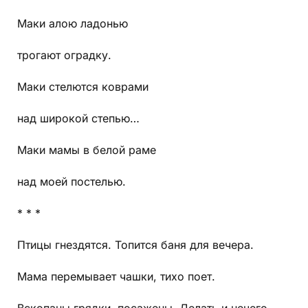
Маки алою ладонью
трогают оградку.
Маки стелются коврами
над широкой степью…
Маки мамы в белой раме
над моей постелью.
* * *
Птицы гнездятся. Топится баня для вечера.
Мама перемывает чашки, тихо поет.
Вскопаны грядки, посажены. Делать и нечего.