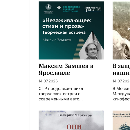
Максим Замшев в
В защ
Ярославле
наши
14.07.2026
14.07.202
СПР продолжает цикл
В Москв
творческих встреч с
Междун
современными авто...
кинофест