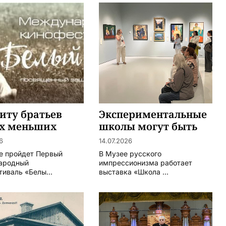
иту братьев
Экспериментальные
х меньших
школы могут быть
удачными
6
14.07.2026
е пройдет Первый
В Музее русского
ародный
импрессионизма работает
иваль «Белы...
выставка «Школа ...