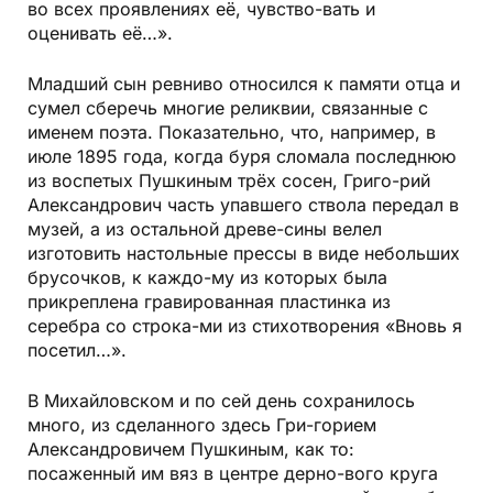
во всех проявлениях её, чувство-вать и
оценивать её…».
Младший сын ревниво относился к памяти отца и
сумел сберечь многие реликвии, связанные с
именем поэта. Показательно, что, например, в
июле 1895 года, когда буря сломала последнюю
из воспетых Пушкиным трёх сосен, Григо-рий
Александрович часть упавшего ствола передал в
музей, а из остальной древе-сины велел
изготовить настольные прессы в виде небольших
брусочков, к каждо-му из которых была
прикреплена гравированная пластинка из
серебра со строка-ми из стихотворения «Вновь я
посетил…».
В Михайловском и по сей день сохранилось
много, из сделанного здесь Гри-горием
Александровичем Пушкиным, как то:
посаженный им вяз в центре дерно-вого круга