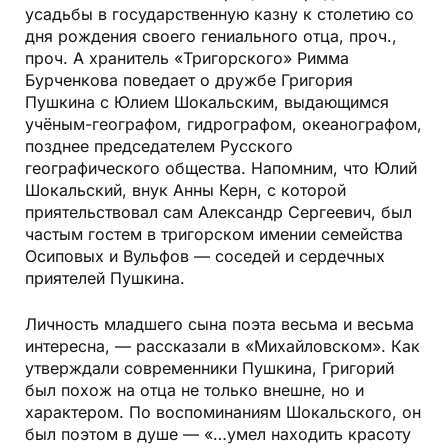
усадьбы в государственную казну к столетию со
дня рождения своего гениального отца, проч.,
проч. А хранитель «Тригорского» Римма
Бурченкова поведает о дружбе Григория
Пушкина с Юлием Шокальским, выдающимся
учёным-географом, гидрографом, океанографом,
позднее председателем Русского
географического общества. Напомним, что Юлий
Шокальский, внук Анны Керн, с которой
приятельствовал сам Александр Сергеевич, был
частым гостем в тригорском имении семейства
Осиповых и Вульфов — соседей и сердечных
приятелей Пушкина.
Личность младшего сына поэта весьма и весьма
интересна, — рассказали в «Михайловском». Как
утверждали современники Пушкина, Григорий
был похож на отца не только внешне, но и
характером. По воспоминаниям Шокальского, он
был поэтом в душе — «…умел находить красоту