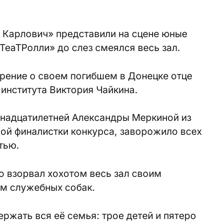
х Карлович» представили на сцене юные
ТеаТРолли» до слез смеялся весь зал.
рение о своем погибшем в Донецке отце
 института Виктория Чайкина.
надцатилетней Александры Меркиной из
ой финалистки конкурса, заворожило всех
тью.
о взорвал хохотом весь зал своим
ем служебных собак.
ржать вся её семья: трое детей и пятеро