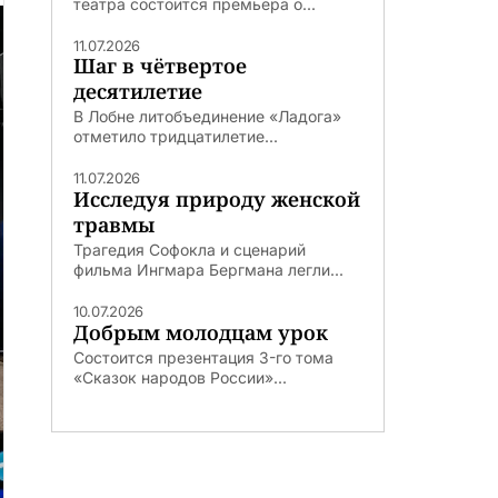
театра состоится премьера о...
11.07.2026
Шаг в чётвертое
десятилетие
В Лобне литобъединение «Ладога»
отметило тридцатилетие...
11.07.2026
Исследуя природу женской
травмы
Трагедия Софокла и сценарий
фильма Ингмара Бергмана легли...
10.07.2026
Добрым молодцам урок
Состоится презентация 3-го тома
«Сказок народов России»...