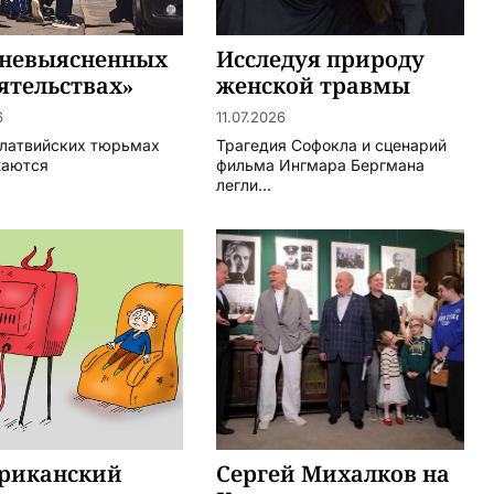
«невыясненных
Исследуя природу
ятельствах»
женской травмы
6
11.07.2026
 латвийских тюрьмах
Трагедия Софокла и сценарий
жаются
фильма Ингмара Бергмана
легли...
риканский
Сергей Михалков на