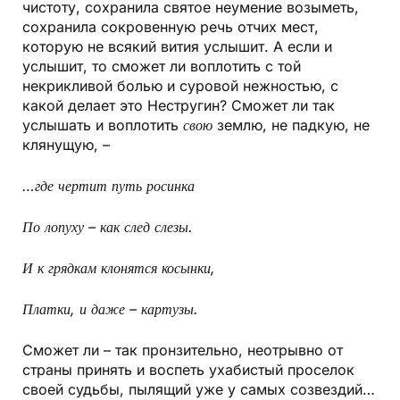
чистоту, сохранила святое неумение возыметь,
сохранила сокровенную речь отчих мест,
которую не всякий вития услышит. А если и
услышит, то сможет ли воплотить с той
некрикливой болью и суровой нежностью, с
какой делает это Нестругин? Сможет ли так
услышать и воплотить
свою
землю, не падкую, не
клянущую, –
…где чертит путь росинка
По лопуху – как след слезы.
И к грядкам клонятся косынки,
Платки, и даже – картузы.
Сможет ли – так пронзительно, неотрывно от
страны принять и воспеть ухабистый проселок
своей судьбы, пылящий уже у самых созвездий…