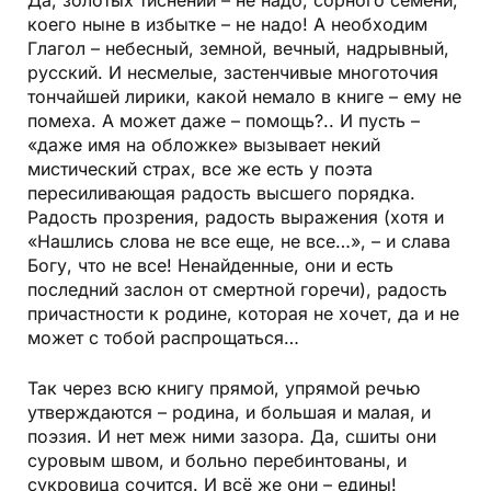
коего ныне в избытке – не надо! А необходим
Глагол – небесный, земной, вечный, надрывный,
русский. И несмелые, застенчивые многоточия
тончайшей лирики, какой немало в книге – ему не
помеха. А может даже – помощь?.. И пусть –
«даже имя на обложке» вызывает некий
мистический страх, все же есть у поэта
пересиливающая радость высшего порядка.
Радость прозрения, радость выражения (хотя и
«Нашлись слова не все еще, не все…», – и слава
Богу, что не все! Ненайденные, они и есть
последний заслон от смертной горечи), радость
причастности к родине, которая не хочет, да и не
может с тобой распрощаться…
Так через всю книгу прямой, упрямой речью
утверждаются – родина, и большая и малая, и
поэзия. И нет меж ними зазора. Да, сшиты они
суровым швом, и больно перебинтованы, и
сукровица сочится. И всё же они – едины!