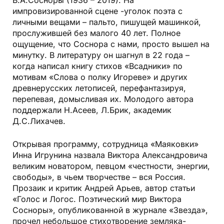
импровизированной сцене -уголок поэта с
личными вещами – пальто, пишущей машинкой,
прослужившей без малого 40 лет. Полное
ощущение, что Соснора с нами, просто вышел на
минутку. В литературу он шагнул в 22 года –
когда написал книгу стихов «Всадники» по
мотивам «Слова о полку Игореве» и других
древнерусских летописей, перефантазируя,
перепевая, домысливая их. Молодого автора
поддержали Н.Асеев, Л.Брик, академик
Д.С.Лихачев.
Открывая программу, сотрудница «Маяковки»
Инна Игрунина назвала Виктора Александровича
великим новатором, певцом «честности, энергии,
свободы», в чьем творчестве – вся Россия.
Прозаик и критик Андрей Арьев, автор статьи
«Голос и Логос. Поэтический мир Виктора
Сосноры», опубликованной в журнале «Звезда»,
прочел небольшое стихотворение земляка-