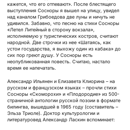
кажется, что его отпевают». После блестящего
выступления Сосноры я вышел на улицу, увидел
над каналом Грибоедова две луны и ничуть не
удивился. Забавно, что песню на стихи Сосноры
«Летел Литейный в сторону вокзала»,
исполняемую у туристических костров, считают
народной. Две строчки из нее «Шатаясь, как
устои государства, я выхожу один из кабака» до
сих пор греют душу. У Сосноры есть
неопубликованная повесть. Считаю, настало
время ее напечатать.
Александр Ильянен и Елизавета Клиорина – на
русском и французском языках – прочли стихи
Сосноры «Скоморохи» и «Плодородие» из 500-
страничной антологии русской поэзии в формате
билингва, вышедшей в 1965 году (составитель –
Эльза Триоле). Доктор культурологии и
литературовед Александр Ласкин вспоминает: