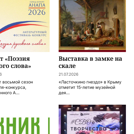
т «Поэзия
Выставка в замке на
ого слова»
скале
6
21.07.2026
т восьмой сезон
«Ласточкино гнездо» в Крыму
ля-конкурса,
отметит 15-летие музейной
ного А...
дея...