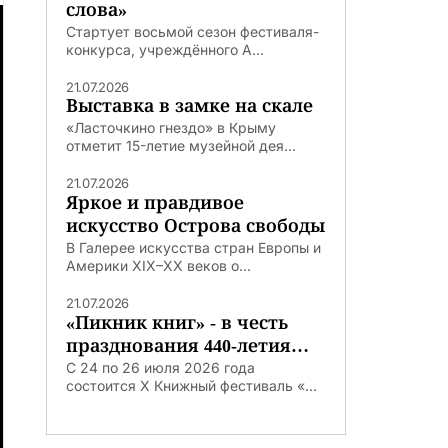
слова»
Стартует восьмой сезон фестиваля-
конкурса, учреждённого А...
21.07.2026
Выставка в замке на скале
«Ласточкино гнездо» в Крыму
отметит 15-летие музейной дея...
21.07.2026
Яркое и правдивое
искусство Острова свободы
В Галерее искусства стран Европы и
Америки XIX–XX веков о...
21.07.2026
«Пикник книг» - в честь
празднования 440-летия
Тюмени
С 24 по 26 июля 2026 года
состоится X Книжный фестиваль «...