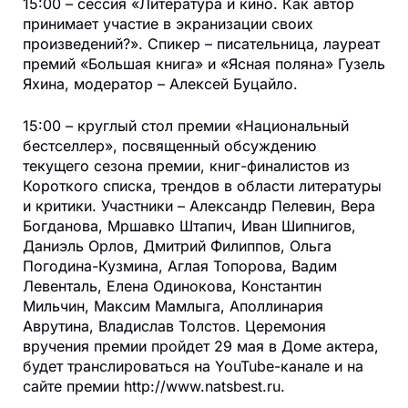
15:00 – сессия «Литература и кино. Как автор
принимает участие в экранизации своих
произведений?». Спикер – писательница, лауреат
премий «Большая книга» и «Ясная поляна» Гузель
Яхина, модератор – Алексей Буцайло.
15:00 – круглый стол премии «Национальный
бестселлер», посвященный обсуждению
текущего сезона премии, книг-финалистов из
Короткого списка, трендов в области литературы
и критики. Участники – Александр Пелевин, Вера
Богданова, Мршавко Штапич, Иван Шипнигов,
Даниэль Орлов, Дмитрий Филиппов, Ольга
Погодина-Кузмина, Аглая Топорова, Вадим
Левенталь, Елена Одинокова, Константин
Мильчин, Максим Мамлыга, Аполлинария
Аврутина, Владислав Толстов. Церемония
вручения премии пройдет 29 мая в Доме актера,
будет транслироваться на YouTube-канале и на
сайте премии
http://www.natsbest.ru
.