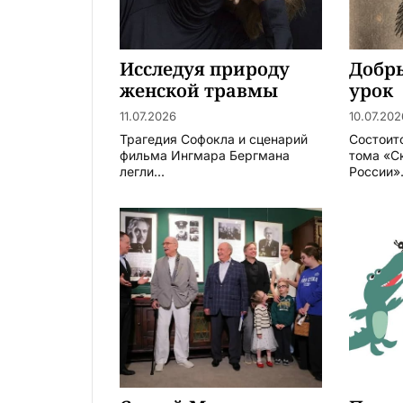
Исследуя природу
Добр
женской травмы
урок
11.07.2026
10.07.202
Трагедия Софокла и сценарий
Состоит
фильма Ингмара Бергмана
тома «С
легли...
России».