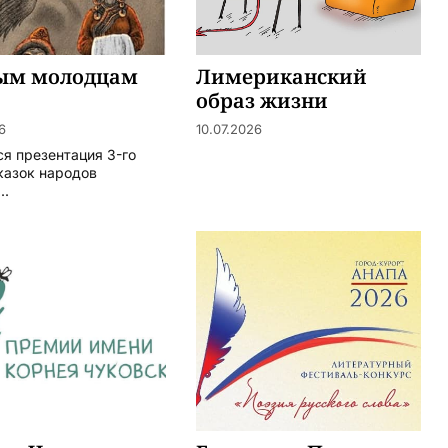
ым молодцам
Лимериканский
образ жизни
6
10.07.2026
ся презентация 3-го
казок народов
..