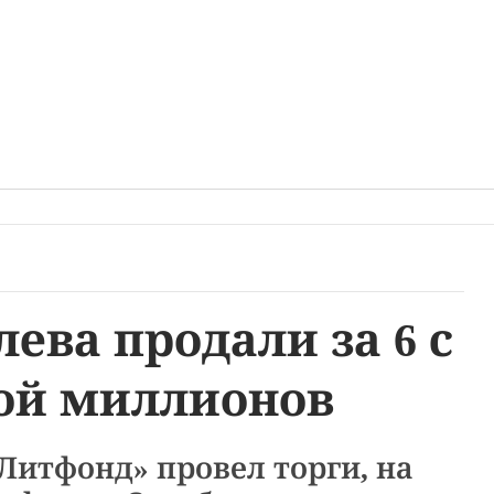
ева продали за 6 с
ой миллионов
итфонд» провел торги, на