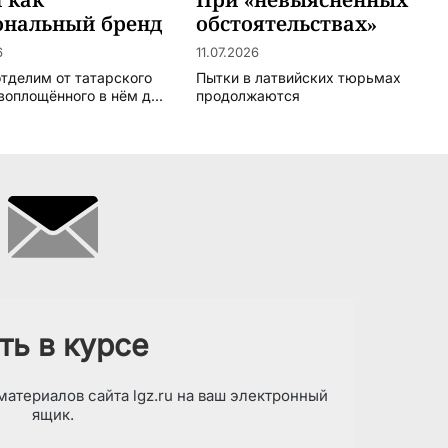
ональный бренд
обстоятельствах»
6
11.07.2026
отделим от татарского
Пытки в латвийских тюрьмах
воплощённого в нём д...
продолжаются
ть в курсе
атериалов сайта lgz.ru на ваш электронный
ящик.