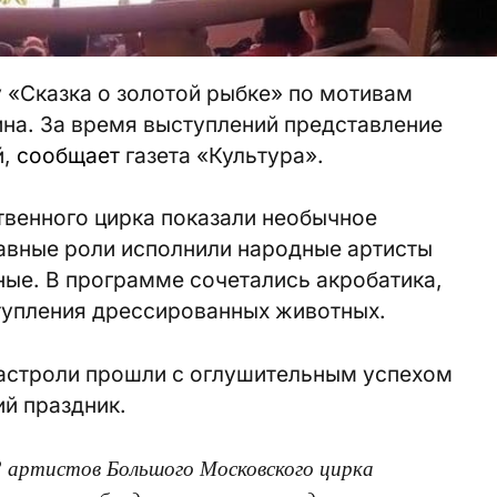
 «Сказка о золотой рыбке» по мотивам
на. За время выступлений представление
й,
сообщает
газета «Культура».
твенного цирка показали необычное
лавные роли исполнили народные артисты
ые. В программе сочетались акробатика,
тупления дрессированных животных.
гастроли прошли с оглушительным успехом
й праздник.
2 артистов Большого Московского цирка