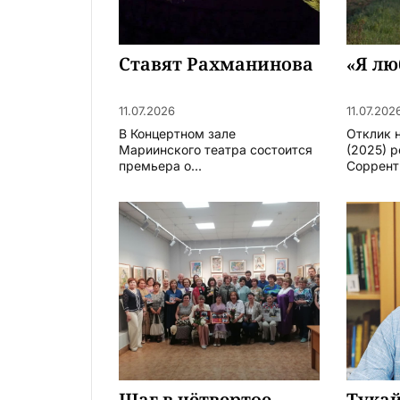
Ставят Рахманинова
«Я л
11.07.2026
11.07.202
В Концертном зале
Отклик 
Мариинского театра состоится
(2025) 
премьера о...
Сорренти
Шаг в чётвертое
Тукай