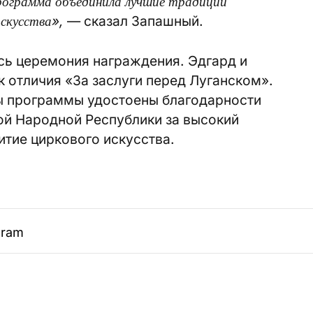
рограмма объединила лучшие традиции
искусства»,
— сказал Запашный.
сь церемония награждения. Эдгард и
 отличия «За заслуги перед Луганском».
ы программы удостоены благодарности
ой Народной Республики за высокий
итие циркового искусства.
gram