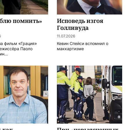
юблю помнить»
Исповедь изгоя
Голливуда
6
11.07.2026
на фильм «Грация»
Кевин Спейси вспомнил о
режиссёра Паоло
маккартизме
н...
 как
При «невыясненных