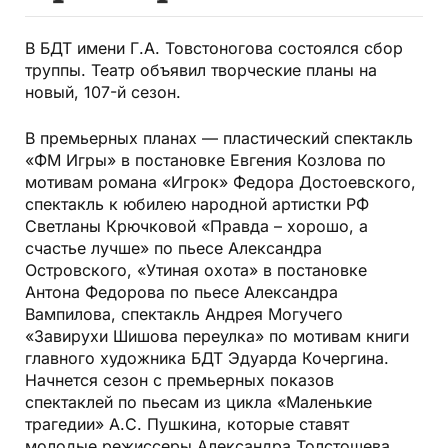
В БДТ имени Г.А. Товстоногова состоялся сбор
труппы. Театр объявил творческие планы на
новый, 107-й сезон.
В премьерных планах — пластический спектакль
«ФМ Игры» в постановке Евгения Козлова по
мотивам романа «Игрок» Федора Достоевского,
спектакль к юбилею народной артистки РФ
Светланы Крючковой «Правда – хорошо, а
счастье лучше» по пьесе Александра
Островского, «Утиная охота» в постановке
Антона Федорова по пьесе Александра
Вампилова, спектакль Андрея Могучего
«Завирухи Шишова переулка» по мотивам книги
главного художника БДТ Эдуарда Кочергина.
Начнется сезон с премьерных показов
спектаклей по пьесам из цикла «Маленькие
трагедии» А.С. Пушкина, которые ставят
молодые режиссеры Александра Толстошева,