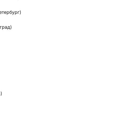
етербург)
град)
)