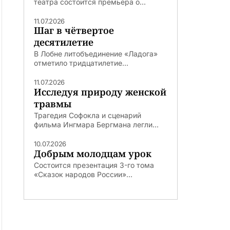
театра состоится премьера о...
11.07.2026
Шаг в чётвертое
десятилетие
В Лобне литобъединение «Ладога»
отметило тридцатилетие...
11.07.2026
Исследуя природу женской
травмы
Трагедия Софокла и сценарий
фильма Ингмара Бергмана легли...
10.07.2026
Добрым молодцам урок
Состоится презентация 3-го тома
«Сказок народов России»...