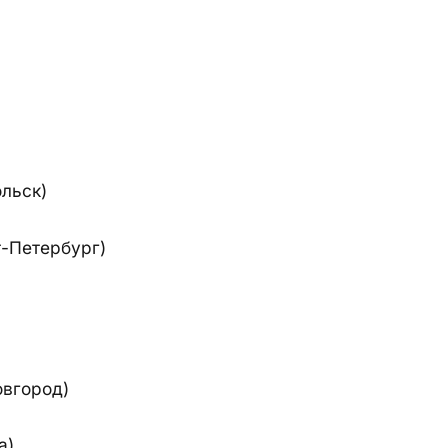
ольск)
т-Петербург)
овгород)
а)