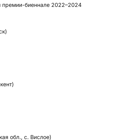
й премии-биеннале 2022–2024
ск)
кент)
)
ая обл., с. Вислое)