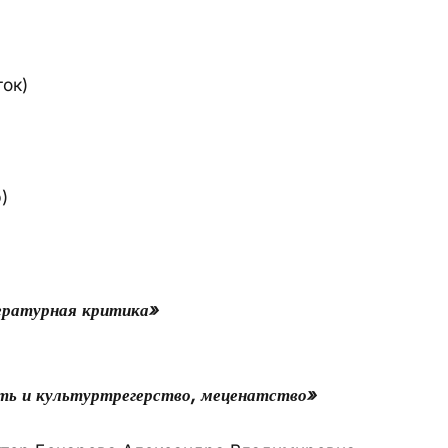
ток)
)
ературная критика»
)
ть и культуртрегерство, меценатство»