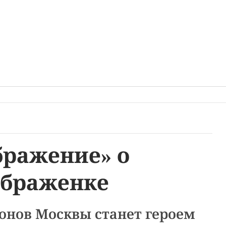
бражение» о
браженке
онов Москвы станет героем