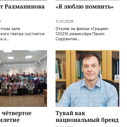
ят Рахманинова
«Я люблю помнить»
6
11.07.2026
ртном зале
Отклик на фильм «Грация»
кого театра состоится
(2025) режиссёра Паоло
 о...
Соррентин...
 чётвертое
Тукай как
илетие
национальный бренд