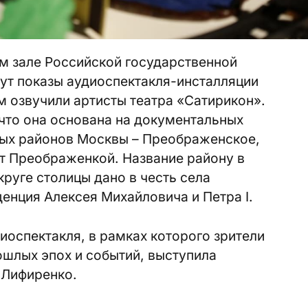
ом зале Российской государственной
ут показы аудиоспектакля-инсталляции
 озвучили артисты театра «Сатирикон».
 что она основана на документальных
ных районов Москвы – Преображенское,
т Преображенкой. Название району в
руге столицы дано в честь села
енция Алексея Михайловича и Петра I.
оспектакля, в рамках которого зрители
ошлых эпох и событий, выступила
 Лифиренко.