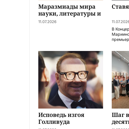
Маразмиады мира
Став
науки, литературы и
искусства
11.07.2026
11.07.202
В Конце
Мариинс
премьера
Исповедь изгоя
Шаг в
Голливуда
десят