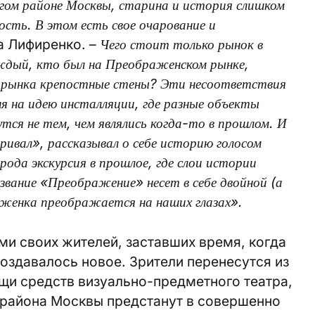
угом районе Москвы, старина и история слишком
ость. В этом есть свое очарование и
а Лифиренко. –
Чего стоит только рынок в
ждый, кто был на Преображенском рынке,
уг рынка крепостные стены? Эти несоответствия
я на идею инсталляции, где разные объекты
тся не тем, чем являлись когда-то в прошлом. И
ивал», рассказывал о себе историю голосом
рода экскурсия в прошлое, где слои истории
вание «Преображение» несет в себе двойной (а
женка преображается на наших глазах».
и своих жителей, заставших время, когда
оздавалось новое. Зрители перенесутся из
щи средств визуально-предметного театра,
 района Москвы предстанут в совершенно