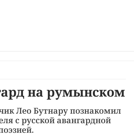
гард на румынском
чик Лео Бутнару познакомил
ля с русской авангардной
поэзией.