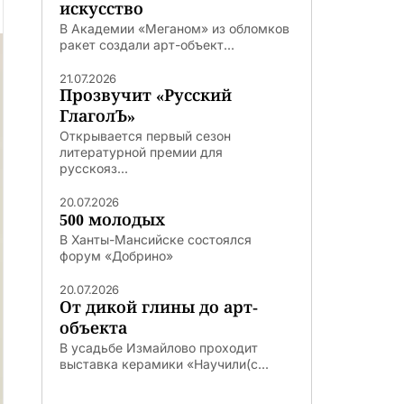
искусство
В Академии «Меганом» из обломков
ракет создали арт-объект...
21.07.2026
Прозвучит «Русский
ГлаголЪ»
Открывается первый сезон
литературной премии для
русскояз...
20.07.2026
500 молодых
В Ханты-Мансийске состоялся
форум «Добрино»
20.07.2026
От дикой глины до арт-
объекта
В усадьбе Измайлово проходит
выставка керамики «Научили(с...