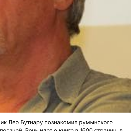
ик Лео Бутнару познакомил румынского
оэзией. Речь идет о книге в 1600 страниц, в