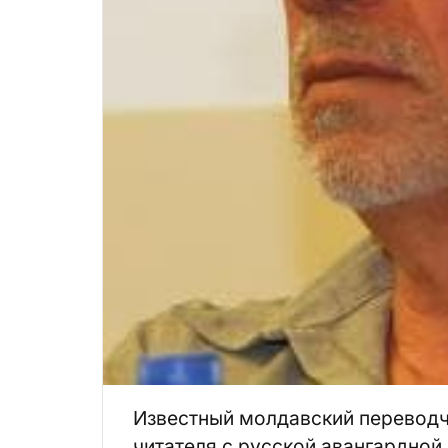
Известный молдавский переводч
читателя с русской авангардной п