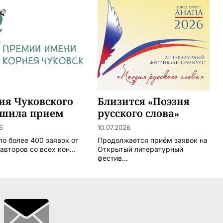
ия Чуковского
Близится «Поэзия
ршила прием
русского слова»
т
6
10.07.2026
ло более 400 заявок от
Продолжается приём заявок на
авторов со всех кон...
Открытый литературный
фестив...