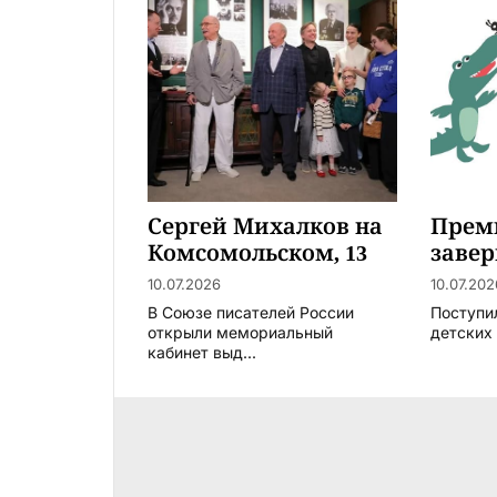
Сергей Михалков на
Прем
Комсомольском, 13
заве
рабо
10.07.2026
10.07.202
В Союзе писателей России
Поступи
открыли мемориальный
детских 
кабинет выд...