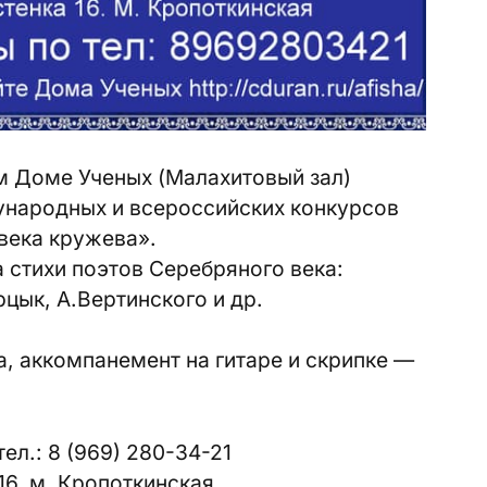
ом Доме Ученых (Малахитовый зал)
ународных и всероссийских конкурсов
века кружева».
 стихи поэтов Серебряного века:
цык, А.Вертинского и др.
, аккомпанемент на гитаре и скрипке —
ел.: 8 (969) 280-34-21
16, м. Кропоткинская.