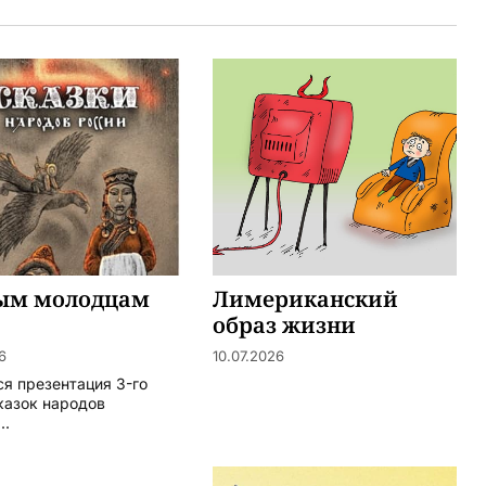
ым молодцам
Лимериканский
образ жизни
6
10.07.2026
ся презентация 3-го
казок народов
..