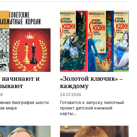
 начинают и
«Золотой ключик» –
рывают
каждому
26
24.07.2026
ивная биография шести
Готовится к запуску пилотный
ов мира
проект детской книжной
карты...