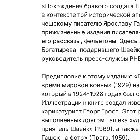
«Похождения бравого солдата Шв
в контексте той исторической эп
чешскому писателю Ярославу Га
прижизненные издания писателя
его рассказы, фельетоны. Здесь
Богатырева, подарившего Швейк
руководитель пресс-службы РНБ
Предисловие к этому изданию «
время мировой войны» (1929) н
который в 1924-1928 годах был 
Иллюстрации к книге создал изв
карикатурист Георг Гросс. Этот
выполненных другом Гашека ху
приятель Швейк» (1969), а такж
Гашек на фото» (Прага, 1959).