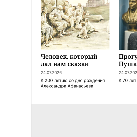
Человек, который
Прогу
дал нам сказки
Пуш
24.07.2026
24.07.20
К 200‑летию со дня рождения
К 70‑ле
Александра Афанасьева