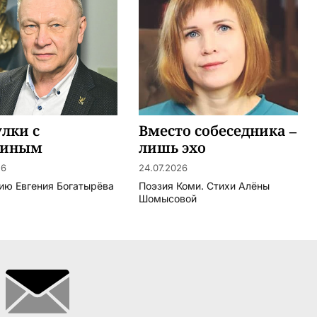
лки с
Вместо собеседника –
киным
лишь эхо
26
24.07.2026
тию Евгения Богатырёва
Поэзия Коми. Стихи Алёны
Шомысовой