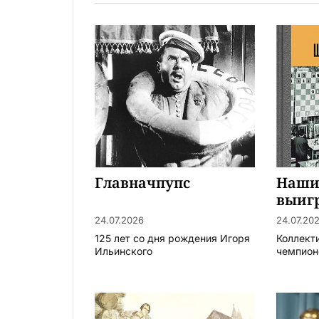
Главначпупс
Наши
выиг
24.07.2026
24.07.20
125 лет со дня рождения Игоря
Коллект
Ильинского
чемпион