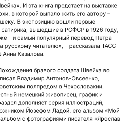
ейка». И эта книга предстает на выставке
охи, в которой выпало жить его автору –
шеку. В экспозицию вошли первые
-сатирика, вышедшие в РСФСР в 1926 году,
 же – и самый популярный перевод Петра
а русскому читателю», – рассказала ТАСС
 Анна Казалова.
Похождения бравого солдата Швейка во
аписал Владимир Антонов-Овсеенко,
советским полпредом в Чехословакии.
естный немецкий живописец, график и
 раздел дополняет серия иллюстраций,
дожником Йозефом Ладой, его альбом «Мой
е альбом с фотографиями писателя «Ярослав