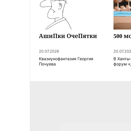
АшиПки ОчеПятки
500 м
20.07.2026
20.07.20
Квазиунофантазия Георгия
В Ханты
Почуева
форум «