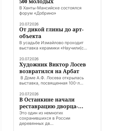
500 молодых
В Ханты-Мансийске состоялся
форум «Добрино»
20.07.2026
От дикой глины до арт-
объекта
В усадьбе Измайлово проходит
выставка керамики «Научили(с...
20.07.2026
Художник Виктор Лосев
возвратился на Арбат
В Доме А.Ф. Лосева открылась
выставка, посвященная 100-л...
20.07.2026
В Останкине начали
реставрацию дворца-
театра
Это один из немногих
сохранившихся в России
деревянных дв...