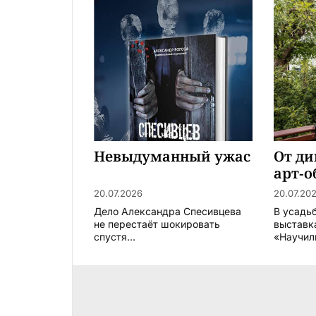
Невыдуманный ужас
От ди
арт-о
20.07.2026
20.07.20
Дело Александра Спесивцева
В усадь
не перестаёт шокировать
выставк
спустя...
«Научили