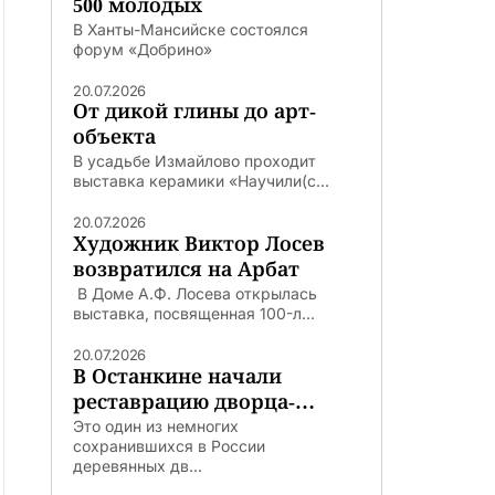
500 молодых
В Ханты-Мансийске состоялся
форум «Добрино»
20.07.2026
От дикой глины до арт-
объекта
В усадьбе Измайлово проходит
выставка керамики «Научили(с...
20.07.2026
Художник Виктор Лосев
возвратился на Арбат
В Доме А.Ф. Лосева открылась
выставка, посвященная 100-л...
20.07.2026
В Останкине начали
реставрацию дворца-
театра
Это один из немногих
сохранившихся в России
деревянных дв...