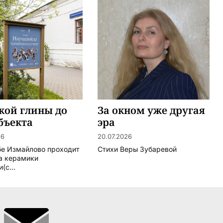
кой глины до
За окном уже другая
бъекта
эра
26
20.07.2026
бе Измайлово проходит
Стихи Веры Зубаревой
а керамики
(с...