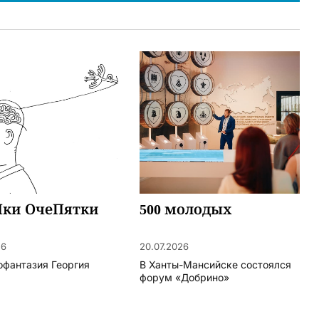
ки ОчеПятки
500 молодых
26
20.07.2026
офантазия Георгия
В Ханты-Мансийске состоялся
форум «Добрино»