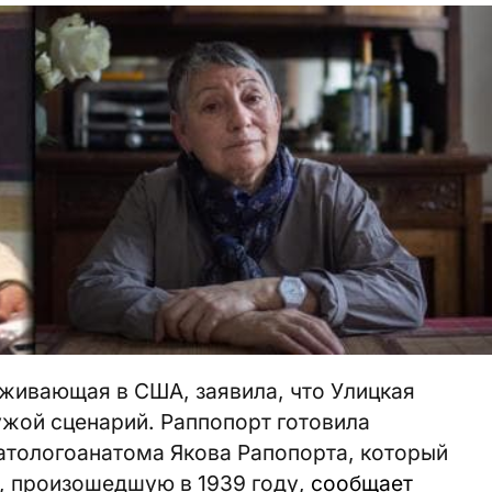
живающая в США, заявила, что Улицкая
ужой сценарий. Раппопорт готовила
атологоанатома Якова Рапопорта, который
, произошедшую в 1939 году,
сообщает