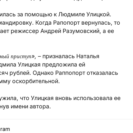
тилась за помощью к Людмиле Улицкой.
мандировку. Когда Рапопорт вернулась, то
тает режиссер Андрей Разумовский, а ее
чный приступ»,
– призналась Наталья
юдмила Улицкая предложила ей
яч рублей. Однако Раппопорт отказалась
умму оскорбительной.
жила, что Улицкая вновь использовала ее
нув имени автора.
gram