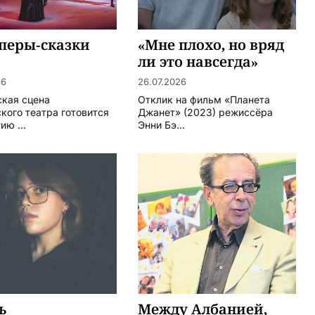
перы-сказки
«Мне плохо, но вряд
ли это навсегда»
26
26.07.2026
кая сцена
Отклик на фильм «Планета
кого театра готовится
Джанет» (2023) режиссёра
ию ...
Энни Бэ...
ь
Между Албанией,