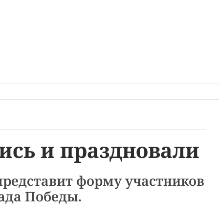
ись и праздновали
представит форму участников
ада Победы.