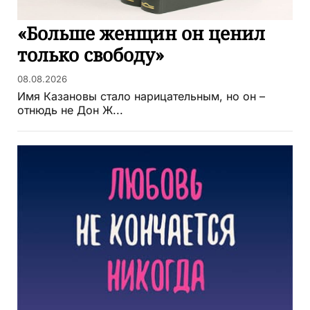
«Больше женщин он ценил
только свободу»
08.08.2026
Имя Казановы стало нарицательным, но он –
отнюдь не Дон Ж...