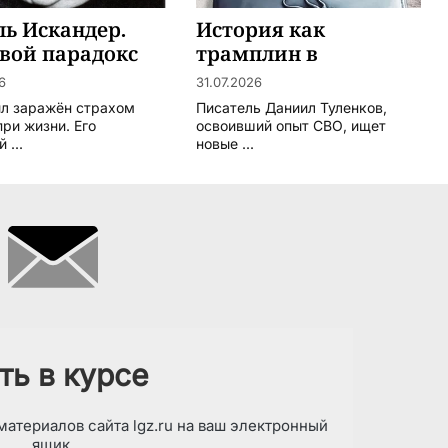
ь Искандер.
История как
вой парадокс
трамплин в
метафизику
6
31.07.2026
ыл заражён страхом
Писатель Даниил Туленков,
ри жизни. Его
освоивший опыт СВО, ищет
 ...
новые ...
ть в курсе
атериалов сайта lgz.ru на ваш электронный
ящик.