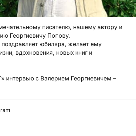
амечательному писателю, нашему автору и
ию Георгиевичу Попову.
 поздравляет юбиляра, желает ему
изни, вдохновения, новых книг и
Г» интервью с Валерием Георгиевичем –
gram