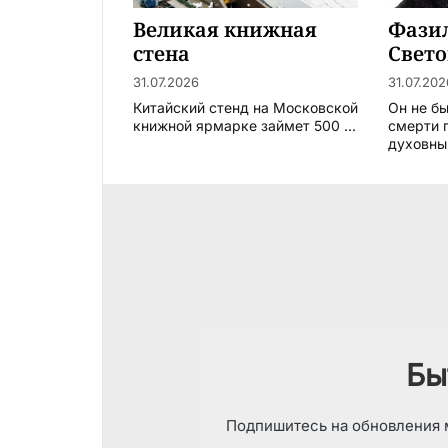
Великая книжная
Фазил
стена
Свето
31.07.2026
31.07.202
Китайский стенд на Московской
Он не б
книжной ярмарке займет 500 ...
смерти п
духовный
Бы
Подпишитесь на обновления м