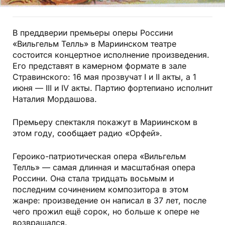
В преддверии премьеры оперы Россини
«Вильгельм Телль» в Мариинском театре
состоится концертное исполнение произведения.
Его представят в камерном формате в зале
Стравинского: 16 мая прозвучат I и II акты, а 1
июня — III и IV акты. Партию фортепиано исполнит
Наталия Мордашова.
Премьеру спектакля покажут в Мариинском в
этом году,
сообщает
радио «Орфей».
Героико-патриотическая опера «Вильгельм
Телль» — самая длинная и масштабная опера
Россини. Она стала тридцать восьмым и
последним сочинением композитора в этом
жанре: произведение он написал в 37 лет, после
чего прожил ещё сорок, но больше к опере не
возвращался.