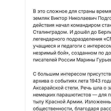
В это сложное для страны врем
земляк Виктор Николаевич Подго
действия начал командиром ста
Сталинградом. И дошёл до Берли
легендарного подразделения «С
учащиеся и педагоги с интересо
незримый бой», созданном по д
писателей России Марины Гурьев
С большим интересом присутст
архива о событиях лета 1943 го
Аксарайской степи. Речь шла о 
немецких парашютистов — для п
тылу Красной Армии. Изложенны
общественности, благодаря ра