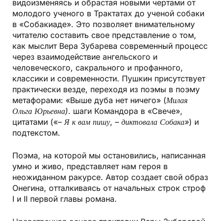
видоизменяясь и обрастая новыми чертами от
молодого ученого в Трактатах до ученой собаки
в «Собакиаде». Это позволяет внимательному
читателю составить свое представление о том,
как мыслит Вера Зубарева современный процесс
через взаимодействие ангельского и
человеческого, сакрального и профанного,
классики и современности. Пушкин присутствует
практически везде, переходя из поэмы в поэму
метафорами: «Выше дуба нет ничего» (
Милая
Ольга Юрьевна)
. шаги Командора в «Свече»,
цитатами («–
Я к вам пишу
,
–
диктовала Собака»
) и
подтекстом.
Поэма, на которой мы остановились, написанная
умно и живо, представляет нам героя в
неожиданном ракурсе. Автор создает свой образ
Онегина, отталкиваясь от начальных строк строф
I и II первой главы романа.