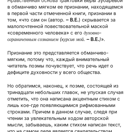
Нравственная основа
трактовки Веры Зубаревой
в обманчиво мягком ее признании, находящемся
в первой части отмеченной книги, признании в
том, «что сам он (автор.
– В.Е.
) скрывается за
малопочтенной повествовательной маской
«современного человека» с его
духовно-
ограниченным сознанием (курсив мой.
– В.Е.
)
».
Признание это представляется обманчиво-
мягким, потому что, каждый внимательный
читатель поэмы почувствует, что речь идет о
дефиците духовности у всего общества.
Но обратимся, наконец, к поэме, состоящей из
тринадцати небольших главок, не упуская случая
отметить, что она написана акцентным стихом с
лишь кое-где появляющимися рифмованными
строками. Причем в данном случае, следя при
чтении за увлекательным ходом авторской
мысли, забываешь, каким стихом написан текст,
что на самом деле является свидетельством