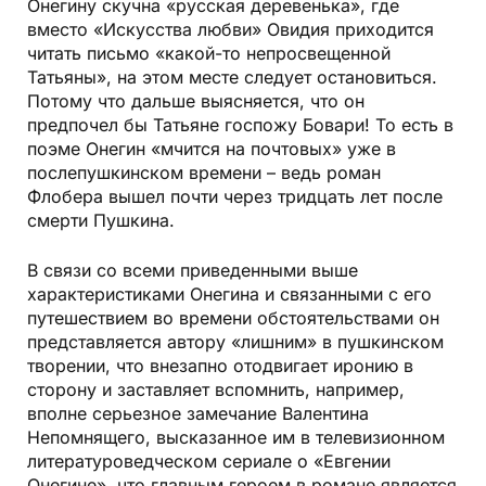
Онегину скучна «русская деревенька», где
вместо «Искусства любви» Овидия приходится
читать письмо «какой-то непросвещенной
Татьяны», на этом месте следует остановиться.
Потому что дальше выясняется, что он
предпочел бы Татьяне госпожу Бовари! То есть в
поэме Онегин «мчится на почтовых» уже в
послепушкинском времени – ведь роман
Флобера вышел почти через тридцать лет после
смерти Пушкина.
В связи со всеми приведенными выше
характеристиками Онегина и связанными с его
путешествием во времени обстоятельствами он
представляется автору «лишним» в пушкинском
творении, что внезапно отодвигает иронию в
сторону и заставляет вспомнить, например,
вполне серьезное замечание Валентина
Непомнящего, высказанное им в телевизионном
литературоведческом сериале о «Евгении
Онегине», что главным героем в романе является