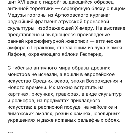
щит XVI века с гидрой; выдающийся образец
античной торевтики — серебряную бляху с лицом
Медузы горгоны из Артюховского кургана;
редчайший фрагмент этрусской бронзовой
скульптуры, изображающей Химеру. На выставке
представлено и выдающееся произведение
ранней краснофигурной живописи — аттическая
амфора с Гераклом, стреляющим из лука в змея
Лафона, охраняющего яблоки Гесперид.
С гибелью античного мира образы древних
монстров не исчезли, а вошли в европейское
искусство Средних веков, эпохи Возрождения и
Нового времени. Их можно встретить на
картинах, рисунках, гравюрах, в виде скульптур
и рельефов, на предметах прикладного
искусства: в расписной посуде, на майолике и
лиможских эмалях, резных камнях, ювелирных
украшениях и даже кожаных рельефных обоях.