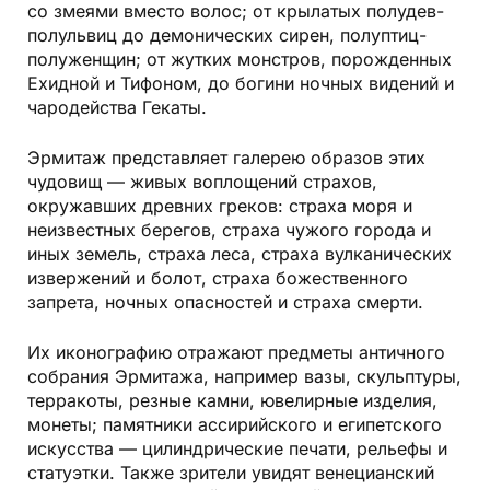
со змеями вместо волос; от крылатых полудев-
полульвиц до демонических сирен, полуптиц-
полуженщин; от жутких монстров, порожденных
Ехидной и Тифоном, до богини ночных видений и
чародейства Гекаты.
Эрмитаж представляет галерею образов этих
чудовищ — живых воплощений страхов,
окружавших древних греков: страха моря и
неизвестных берегов, страха чужого города и
иных земель, страха леса, страха вулканических
извержений и болот, страха божественного
запрета, ночных опасностей и страха смерти.
Их иконографию отражают предметы античного
собрания Эрмитажа, например вазы, скульптуры,
терракоты, резные камни, ювелирные изделия,
монеты; памятники ассирийского и египетского
искусства — цилиндрические печати, рельефы и
статуэтки. Также зрители увидят венецианский