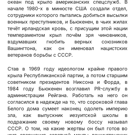
океан под крыло американских спецслужб. В
начале 1980-х в минюсте США создали отдел,
сотрудники которого пытались добиться высылки
военных преступников, и Бьюкенен, в чьих жилах
течёт ирландская кровь, с присущим этой нации
темпераментом крыл почём зря чиновников,
вздумавших гнобить верных союзников
Вашингтона, как он именовал нацистских
ветеранов борьбы с СССР.
Став в 1969 году идеологом крайне правого
крыла Республиканской партии, а потом старшим
советником президентов Никсона и Форда, в
1984 году Бьюкенен возглавил PR-службу в
администрации Рейгана. Работать на него он
согласился в надежде на то, что сороковой глава
Белого дома сумеет наконец одолеть империю
зла, как выпускник иезуитской школы в
подражание своему новому боссу называл
СССР. О том, на какие жертвы он был готов во