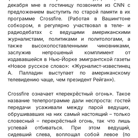
декабря мне в гостиницу позвонили из CNN с
предложением выступить по старой памяти в их
программе Crossfire. (Работая в Вашингтоне
собкором, я регулярно участвовал в теле- и
радиодебатах с ведущими американскими
журналистами, политиками и политологами, а
также высокопоставленными чиновниками,
заслужив непрошеный комплимент от
издававшейся в Нью-Йорке эмигрантской газеты
«Новое русское слово»: «Журналист-известинец
А. Палладин выступает по американскому
телевидению чаще, чем президент Рейган»).
Crossfire означает «перекрёстный огонь». Такое
название телепрограмме дали неспроста: гостей
передачи усаживали между парой ведущих,
обрушивавших на них самый настоящий – только
словесный – перекрёстный огонь, так что лишь
успевай отбиваться. При этом ведущий,
сидевший слева, воплощал собой левое (по