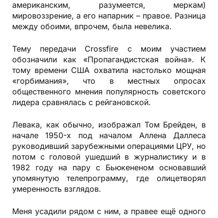
американским, разумеется, меркам)
мировоззрение, а его напарник – правое. Разница
между обоими, впрочем, была невелика.
Тему передачи Crossfire с моим участием
обозначили как «Пропагандистская война». К
тому времени США охватила настолько мощная
«горбимания», что в местных опросах
общественного мнения популярность советского
лидера сравнялась с рейгановской.
Левака, как обычно, изображал Том Брейден, в
начале 1950-х под началом Аллена Даллеса
руководивший зарубежными операциями ЦРУ, но
потом с головой ушедший в журналистику и в
1982 году на пару с Бьюкененом основавший
упомянутую телепрограмму, где олицетворял
умеренность взглядов.
Меня усадили рядом с ним, а правее ещё одного