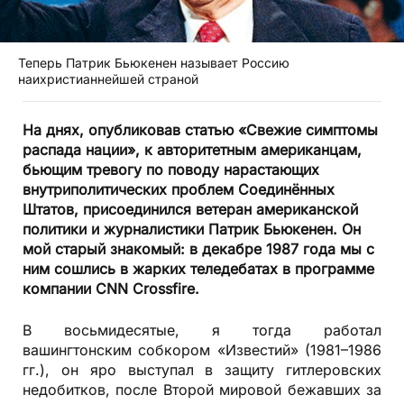
Теперь Патрик Бьюкенен называет Россию
наихристианнейшей страной
На днях, опубликовав статью «Свежие симптомы
распада нации», к авторитетным американцам,
бьющим тревогу по поводу нарастающих
внутриполитических проблем Соединённых
Штатов, присоединился ветеран американской
политики и журналистики Патрик Бьюкенен. Он
мой старый знакомый: в декабре 1987 года мы с
ним сошлись в жарких теледебатах в программе
компании CNN Crossfire.
В восьмидесятые, я тогда работал
вашингтонским собкором «Известий» (1981–1986
гг.), он яро выступал в защиту гитлеровских
недобитков, после Второй мировой бежавших за