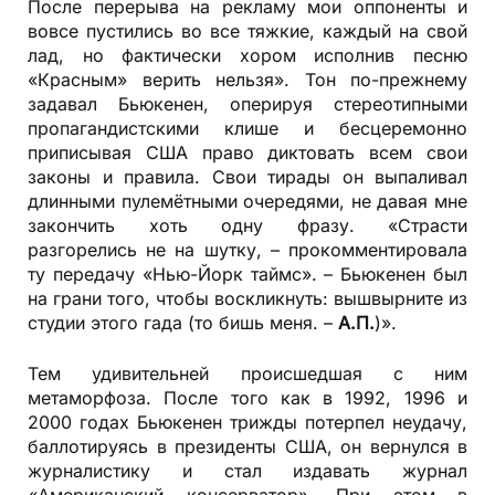
После перерыва на рекламу мои оппоненты и
вовсе пустились во все тяжкие, каждый на свой
лад, но фактически хором исполнив песню
«Красным» верить нельзя». Тон по-прежнему
задавал Бьюкенен, оперируя стереотипными
пропагандистскими клише и бесцеремонно
приписывая США право диктовать всем свои
законы и правила. Свои тирады он выпаливал
длинными пулемётными очередями, не давая мне
закончить хоть одну фразу. «Страсти
разгорелись не на шутку, – прокомментировала
ту передачу «Нью-Йорк таймс». – Бьюкенен был
на грани того, чтобы воскликнуть: вышвырните из
студии этого гада (то бишь меня. –
А.П.
)».
Тем удивительней происшедшая с ним
метаморфоза. После того как в 1992, 1996 и
2000 годах Бьюкенен трижды потерпел неудачу,
баллотируясь в президенты США, он вернулся в
журналистику и стал издавать журнал