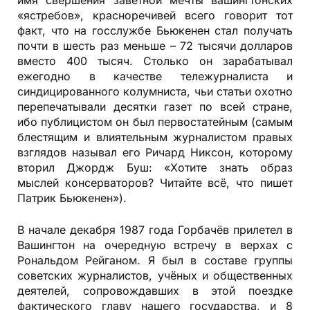
имя свершения заветной мечты вашингтонских
«ястребов», красноречивей всего говорит тот
факт, что на госслужбе Бьюкенен стал получать
почти в шесть раз меньше – 72 тысячи долларов
вместо 400 тысяч. Столько он зарабатывал
ежегодно в качестве тележурналиста и
синдицированного колумниста, чьи статьи охотно
перепечатывали десятки газет по всей стране,
ибо публицистом он был первостатейным (самым
блестящим и влиятельным журналистом правых
взглядов называл его Ричард Никсон, которому
вторил Джордж Буш: «Хотите знать образ
мыслей консерваторов? Читайте всё, что пишет
Патрик Бьюкенен»).
В начале декабря 1987 года Горбачёв прилетел в
Вашингтон на очередную встречу в верхах с
Рональдом Рейганом. Я был в составе группы
советских журналистов, учёных и общественных
деятелей, сопровождавших в этой поездке
фактического главу нашего государства, и 8