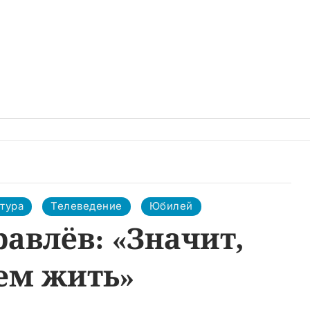
тура
Телеведение
Юбилей
авлёв: «Значит,
ем жить»