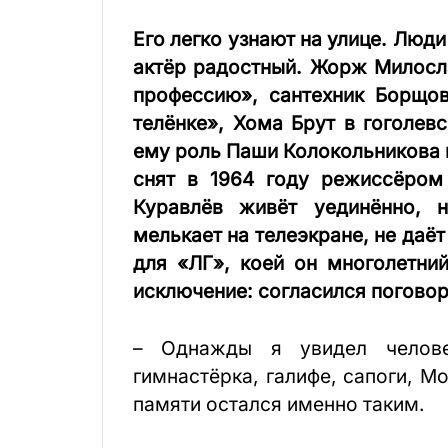
Его легко узнают на улице. Люд
актёр радостный. Жорж Милосл
профессию», сантехник Борщо
телёнке», Хома Брут в гоголев
ему роль Паши Колокольникова 
снят в 1964 году режиссёро
Куравлёв живёт уединённо, н
мелькает на телеэкране, не даёт
для «ЛГ», коей он многолетни
исключение: согласился погово
– Однажды я увидел челове
гимнастёрка, галифе, сапоги, М
памяти остался именно таким.