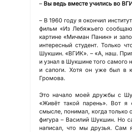
–
Вы ведь вместе учились во ВГ
– В 1960 году я окончил инстит
фильм «Из Лебяжьего сообщаю
картине «Мичман Панин» и запо
интересный студент. Только чт
Шукшин. «ВГИК». – «А, наш. Приг
и узнал в Шукшине того самого 
и сапоги. Хотя он уже был в 
Громова.
Это начало моей дружбы с Ш
«Живёт такой парень». Вот я
смысле, понимал, когда только о
фигура – Василий Шукшин. Но с
написал, что мы друзья. Сам 