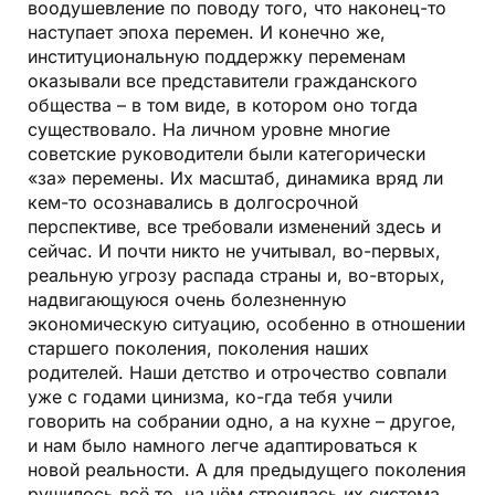
воодушевление по поводу того, что наконец-то
наступает эпоха перемен. И конечно же,
институциональную поддержку переменам
оказывали все представители гражданского
общества – в том виде, в котором оно тогда
существовало. На личном уровне многие
советские руководители были категорически
«за» перемены. Их масштаб, динамика вряд ли
кем-то осознавались в долгосрочной
перспективе, все требовали изменений здесь и
сейчас. И почти никто не учитывал, во-первых,
реальную угрозу распада страны и, во-вторых,
надвигающуюся очень болезненную
экономическую ситуацию, особенно в отношении
старшего поколения, поколения наших
родителей. Наши детство и отрочество совпали
уже с годами цинизма, ко-гда тебя учили
говорить на собрании одно, а на кухне – другое,
и нам было намного легче адаптироваться к
новой реальности. А для предыдущего поколения
рушилось всё то, на чём строилась их система