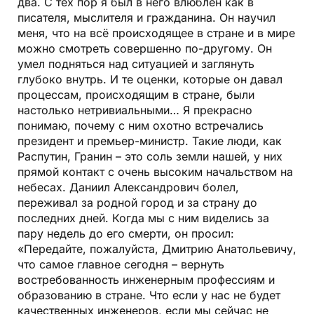
два. С тех пор я был в него влюблён как в
писателя, мыслителя и гражданина. Он научил
меня, что на всё происходящее в стране и в мире
можно смотреть совершенно по-другому. Он
умел подняться над ситуацией и заглянуть
глубоко внутрь. И те оценки, которые он давал
процессам, происходящим в стране, были
настолько нетривиальными… Я прекрасно
понимаю, почему с ним охотно встречались
президент и премьер-министр. Такие люди, как
Распутин, Гранин – это соль земли нашей, у них
прямой контакт с очень высоким начальством на
небесах. Даниил Александрович болел,
переживал за родной город и за страну до
последних дней. Когда мы с ним виделись за
пару недель до его смерти, он просил:
«Передайте, пожалуйста, Дмитрию Анатольевичу,
что самое главное сегодня – вернуть
востребованность инженерным профессиям и
образованию в стране. Что если у нас не будет
качественных инженеров, если мы сейчас не