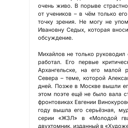
очень живо. В порыве страстн
от учеников – в чём только ег
точку зрения. Не могу не упо
Ивановну Седых, которая внос
обсуждение.
Михайлов не только руководил
работал. Его первые критиче
Архангельске, на его малой 
Севера – теме, которой Алекса
дней. Позже в Москве вышли ег
этом поэте ещё не было вала с
фронтовиках Евгении Винокурове
году вышла его серьёзная, му
серии «ЖЗЛ» в «Молодой гва
двухтомник, изданный в «Худож