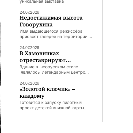
уникальная выставка
24.07.2026
Недостижимая высота
Говорухина
Имя выдающегося режиссёра
присвоят галерее на территории ...
24.07.2026
В Хамовниках
отреставрируют
легендарную Погодинскую
Здание в неорусском стиле
являлось легендарным центро...
избу
24.07.2026
«Золотой ключик» –
каждому
Готовится к запуску пилотный
проект детской книжной карты...