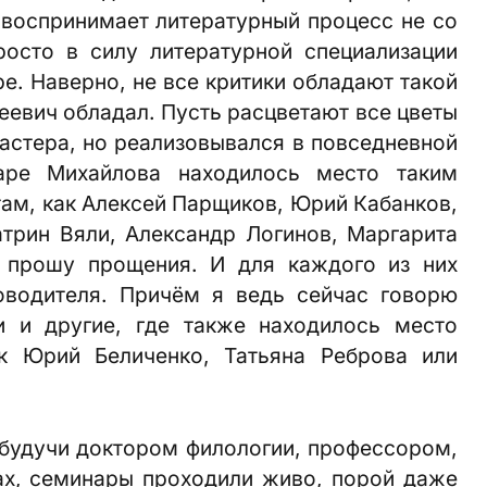
к воспринимает литературный процесс не со
росто в силу литературной специализации
е. Наверно, не все критики обладают такой
еевич обладал. Пусть расцветают все цветы
 мастера, но реализовывался в повседневной
наре Михайлова находилось место таким
там, как Алексей Парщиков, Юрий Кабанков,
атрин Вяли, Александр Логинов, Маргарита
, прошу прощения. И для каждого из них
оводителя. Причём я ведь сейчас говорю
и и другие, где также находилось место
к Юрий Беличенко, Татьяна Реброва или
будучи доктором филологии, профессором,
ах, семинары проходили живо, порой даже