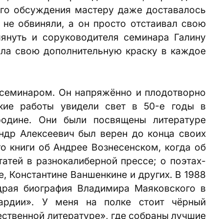
ого обсуждения мастеру даже доставалось
о не обвиняли, а он просто отстаивал свою
мянуть и соруководителя семинара Галину
ила свою дополнительную краску в каждое
 семинаром. Он напряжённо и плодотворно
ские работы увидели свет в 50-е годы в
родине. Они были посвящены литературе
ндр Алексеевич был верен до конца своих
о книги об Андрее Вознесенском, когда об
татей в разнокалиберной прессе; о поэтах-
, Константине Ваншенкине и других. В 1988
драя биография Владимира Маяковского в
рдии». У меня на полке стоит чёрный
ественной литературе», где собраны лучшие