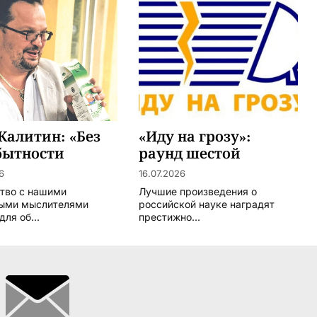
Калитин: «Без
«Иду на грозу»:
бытности
раунд шестой
я погибнет»
6
16.07.2026
тво с нашими
Лучшие произведения о
ыми мыслителями
российской науке наградят
для об...
престижно...