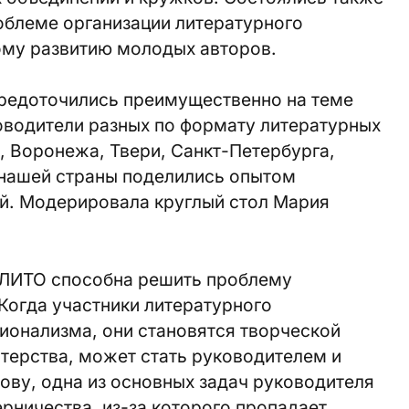
облеме организации литературного
ому развитию молодых авторов.
средоточились преимущественно на теме
оводители разных по формату литературных
, Воронежа, Твери, Санкт-Петербурга,
 нашей страны поделились опытом
ий. Модерировала круглый стол Мария
я ЛИТО способна решить проблему
 Когда участники литературного
ионализма, они становятся творческой
стерства, может стать руководителем и
ову, одна из основных задач руководителя
ерничества, из-за которого пропадает