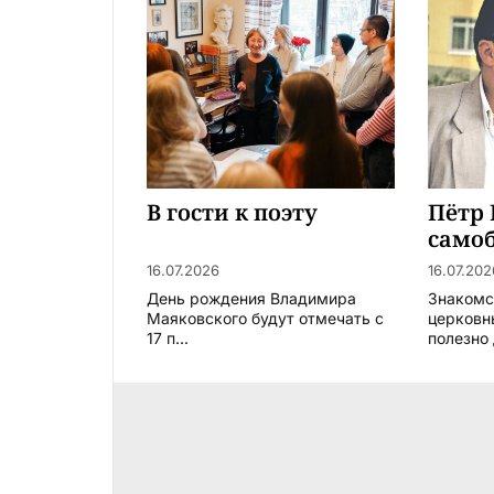
В гости к поэту
Пётр 
само
Росси
16.07.2026
16.07.202
День рождения Владимира
Знакомс
Маяковского будут отмечать с
церковн
17 п...
полезно 