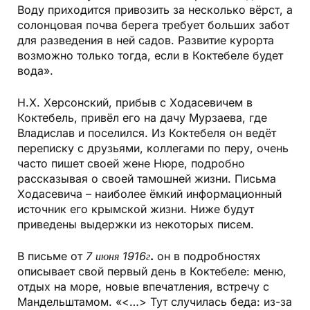
Воду приходится привозить за несколько вёрст, а
солонцовая почва берега требует больших забот
для разведения в ней садов. Развитие курорта
возможно только тогда, если в Коктебеле будет
вода».
Н.Х. Херсонский, прибыв с Ходасевичем в
Коктебель, привёл его на дачу Мурзаева, где
Владислав и поселился. Из Коктебеля он ведёт
переписку с друзьями, коллегами по перу, очень
часто пишет своей жене Нюре, подробно
рассказывая о своей тамошней жизни. Письма
Ходасевича – наиболее ёмкий информационный
источник его крымской жизни. Ниже будут
приведены выдержки из некоторых писем.
В письме от
7 июня 1916г
.
он в подробностях
описывает свой первый день в Коктебеле: меню,
отдых на море, новые впечатления, встречу с
Мандельштамом. «<…> Тут случилась беда: из-за