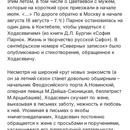
этим летом, в том числе о Цветаевой с мужем,
которые на короткий срок приезжали в начале
июля. <…> По дороге обратно в Москву в начале
августа (6 августа –
Т.Ч.
) Парнок остановилась на
один день в Коктебеле, чтобы увидеться с
Ходасевичем» (из книги Д.Л. Бургин «София
Парнок. Жизнь и творчество русской Сафо»). В
сентябрьском номере «Северных записок» было
опубликовано и стихотворение, обращенное к
Ходасевичу.
Несмотря на широкий круг новых знакомств (а
он за летний сезон станет довольно обширным –
начальник Феодосийского порта А.Новинский,
оперная певица М.Дейша-Сионицкая, беллетрист
М.Арцыбашев), Ходасевич скучает по жене,
выказывая в письмах заботу, нежность и любовь
к ней. Упоминая в письмах о якобы
«ничегонеделании», Ходасевич постоянно
обращается к жене с просьбами и поручениями,
касающимися его литературной деятельности.