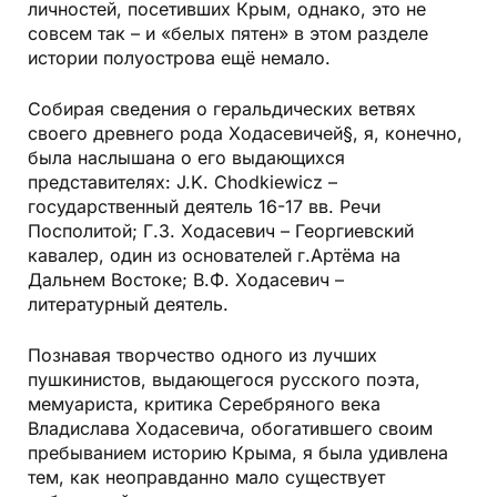
личностей, посетивших Крым, однако, это не
совсем так – и «белых пятен» в этом разделе
истории полуострова ещё немало.
Собирая сведения о геральдических ветвях
своего древнего рода Ходасевичей
§
, я, конечно,
была наслышана о его выдающихся
представителях: J.K. Chodkiewicz –
государственный деятель 16-17 вв. Речи
Посполитой; Г.З. Ходасевич – Георгиевский
кавалер, один из основателей г.Артёма на
Дальнем Востоке; В.Ф. Ходасевич –
литературный деятель.
Познавая творчество одного из лучших
пушкинистов, выдающегося русского поэта,
мемуариста, критика Серебряного века
Владислава Ходасевича, обогатившего своим
пребыванием историю Крыма,
я была удивлена
тем, как неоправданно мало существует