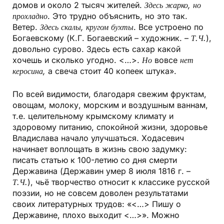
домов и около 2 тысяч жителей.
Здесь жарко, но
прохладно
. Это трудно объяснить, но это так.
Ветер.
Здесь скалы, кругом бухты
. Все устроено по
Богаевскому (К.Г. Богаевский – художник. –
Т.Ч.
),
довольно сурово. Здесь есть сахар какой
хочешь и сколько угодно. <…>.
Но
вовсе
нет
керосина,
а свеча стоит 40 копеек штука».
По всей видимости, благодаря свежим фруктам,
овощам, молоку, морским и воздушным ваннам,
т.е. целительному крымскому климату и
здоровому питанию, спокойной жизни, здоровье
Владислава начало улучшаться. Ходасевич
начинает воплощать в жизнь свою задумку:
писать статью к 100-летию со дня смерти
Державина (Державин умер 8 июля 1816 г. –
Т.Ч.
), чьё творчество относит к классике русской
поэзии, но не совсем доволен результатами
своих литературных трудов: «<…> Пишу о
Державине, плохо выходит <…>». Можно