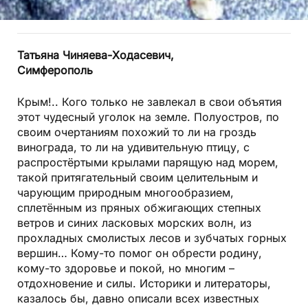
Татьяна Чиняева-Ходасевич,
Симферополь
Крым!.. Кого только не завлекал в свои объятия
этот чудесный уголок на земле. Полуостров, по
своим очертаниям похожий то ли на гроздь
винограда, то ли на удивительную птицу, с
распростёртыми крылами парящую над морем,
такой притягательный своим целительным и
чарующим природным многообразием,
сплетённым из пряных обжигающих степных
ветров и синих ласковых морских волн, из
прохладных смолистых лесов и зубчатых горных
вершин… Кому-то помог он обрести родину,
кому-то здоровье и покой, но многим –
отдохновение и силы. Историки и литераторы,
казалось бы, давно описали всех известных