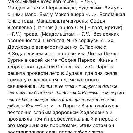
Максимилиан avec son mure [? –
Ред.
],
Мандельштам и Шервашидзе, художник. Вижусь
с ними мало. Был у Макса вчера <
…
>. Вспоминал
юные годы. Мандельштам дурень; Софья
Яковлевна (Парнок [Парнох С.Я.]
– поэт, критик).
–
Т.Ч.
) права. (Мандельштам. –
Т.Ч
.) без всяких
особенностей. Пыжится. Я не сержусь <
…
>».
Дружеские взаимоотношения С.Парнок с
В.Ходасевичем хорошо осветила Диана Левис
Бургин в своей книге «София Парнок. Жизнь и
творчество русской Сафо». «<
…
> С. Парнок
решила провести лето в Судаке, где она сняла
комнату с пансионом в доме местного
священника.
Одним из ее главных корреспондентов
этим летом был поэт Владислав Ходасевич, с которым
она недавно подружилась и который проводил лето
рядом, в Коктебеле.
<
…
> Парнок была озабочена
постоянно слабым здоровьем Ходасевича и
проявляла почти профессиональный интерес к
его медицинским проблемам. Этим летом он
восстанавливал силы после туберкулеза