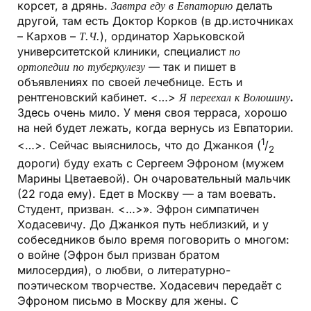
корсет, а дрянь.
Завтра еду в Евпаторию
делать
другой, там есть Доктор Корков (в др.источниках
– Кархов –
Т.Ч.
), ординатор Харьковской
университетской клиники, специалист
по
ортопедии по туберкулезу
— так и пишет в
объявлениях по своей лечебнице. Есть и
рентгеновский кабинет. <…>
Я переехал к Волошину
.
Здесь очень мило. У меня своя терраса, хорошо
на ней будет лежать, когда вернусь из Евпатории.
1
<…>. Сейчас выяснилось, что до Джанкоя (
/
2
дороги) буду ехать с Сергеем Эфроном (мужем
Марины Цветаевой). Он очаровательный мальчик
(22 года ему). Едет в Моск­ву — а там воевать.
Студент, призван. <…>». Эфрон симпатичен
Ходасевичу. До Джанкоя путь неблизкий, и у
собеседников было время поговорить о многом:
о войне (Эфрон был призван братом
милосердия), о любви, о литературно-
поэтическом творчестве. Ходасевич передаёт с
Эфроном письмо в Москву для жены. С