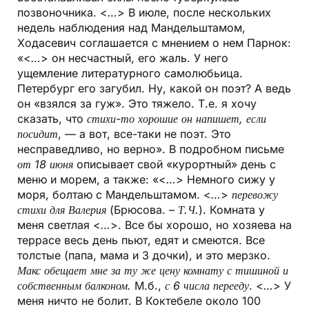
позвоночника. <
…
> В июле, после нескольких
недель наблюдения над Мандельштамом,
Ходасевич соглашается с мнением о нем Парнок:
«<
…
> он несчастный, его жаль. У него
ущемление литературного самолюбьица.
Петербург его загубил. Ну, какой он поэт? А ведь
он «взялся за гуж». Это тяжело. Т.е. я хочу
сказать, что
стихи-то хорошие он напишет, если
посидит
, — а вот, все-таки не поэт. Это
несправедливо, но верно». В подробном письме
от 18 июня
описывает свой «курортный» день с
меню и морем, а также: «<
…
> Немного сижу у
моря, болтаю с Мандельштамом. <
…
>
перевожу
стихи для Валерия
(Брюсова. –
Т.Ч.
). Комната у
меня светлая <
…
>. Все бы хорошо, но хозяева на
террасе весь день пьют, едят и смеются. Все
толстые (папа, мама и 3 дочки), и это мерзко.
Макс обещает мне за ту же цену комнату с тишиной и
собственным балконом.
М.б.,
с 6 числа перееду
. <
…
> У
меня ничто не болит. В Коктебеле около 100