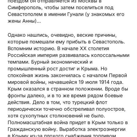
поездом он отправляется из Москвы в
Симферополь, чтобы затем поселиться под
Севастополем в имении Гунали (у знакомых его
жены Анны)…
Однако нашлись, очевидно, веские причины,
которые помешали ему прибыть в Севастополь.
Вспомним историю. В начале XX столетия
Российская империя развивалась колоссальными
темпами. Бурный экономический и
промышленный рост достиг и Крыма. Но
спокойная жизнь закончилась с началом Первой
мировой войны, начавшейся 19 июля 1914 года.
Крым оказался в странном положении. Вроде бы
фронты далеко, и в то же время рядом боевые
действия. Дело в том, что турецкий флот
периодически точечно обстреливал полуостров,
хотя сухопутных столкновений не было.
Полномасштабная война придет в Крым только в
Гражданскую войну. Выработка электроэнергии
в Крыму из-за плохого снабжения топливом