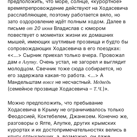
предположить, что море, солнце, «курортное»
времяпрепровождение действуют на Ходасевича
расслабляющее, поэтому работается вяло, но
зато оздоровление идёт полным ходом. Далее в
письме
от 20 июня
Владислав с юмором
повествует о моментах жизни их домашних
мышей, имеющих шутливые прозвища и будто бы
сопровождающих Ходасевича в его поездках:
«<
…
> Сырник приехал только вчера. Провожал
дам
в Алупку
. Очень устал, не загорел и выглядит
молодцом. Свечник тоже сюда собирается, но
его задержала какая-то работа. <
…
> А
Мандельштам
вовсе
не несчастный.
Медведь
(семейное прозвище Ходасевича –
Т.Ч.
)».
Можно предположить, что пребывание
Ходасевича в Крыму не ограничивалось только
Феодосией, Коктебелем, Джанкоем. Конечно же,
разговоры о Ялте, Алупке, других крымских
курортах и их достопримечательностях велись в
кругу отдыхающих, а, возможно, он даже