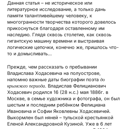
Данная статья – не историческое или
литературное исследование, а только дань
памяти талантливейшему человеку, к
многогранности творчества которого довелось
прикоснуться благодаря оставленному им
наследию. Глядя сквозь столетие, как сквозь
гигантскую машину времени и выстраивая
логические цепочки, конечно же, пришлось что-
то и домысливать…
Прежде, чем рассказать о пребывании
Владислава Ходасевича на полуострове,
напомню важные даты биографии поэта
до
крымского периода
. Владислав Фелицианович
Ходасевич родился 16 (28 н.с.) мая 1886г. в
Москве, в семье художника и фотографа, он был
шестым и последним ребёнком Фелициана
Ивановича и Софии Яковлевны Ходасевичей.
Выкормлен был няней – тульской крестьянкой
Еленой Александровной Кузиной. Уже в 6 лет