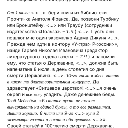
От 1 июля:
« <…>, бери книги из библиотеки.
Прочти-ка Анатоля Франса. Да, позвони Турбину
или Бронштейну, <…> или Траубу (сотрудники
издательства «Польза». –
Т.Ч.
) <…>. Пусть они
пошлют мне один экземпляр Адама Дикуня <…>.
Прежде чем идти в контору «У<тра> Р<оссии>»,
найди Гарвея Николая Ивановича (редактор
литературного отдела газеты. –
Т.Ч.
) и напомни
ему, что статья о Державине, <…>, должна быть
напечатана 8 июля, в день столетия со дня
смерти Державина. <…>.
10-го числа я здесь читаю
в каком-то
благотворительном концерте
. Да
здравствует «Ситцевое царство»! <…>…я очень
окреп и
все могу
уладить. Даже денежные беды.
Твой Медведь». «
В статье пусть не смеют
вычеркивать ни единой буквы, а то все развалится.
Вышла хорошо. 8 числа или 9-го <…> купи 2
экземпляра газеты и сохрани оба целиком.
<…>».
Своей статьёй к 100-летию смерти Державина,