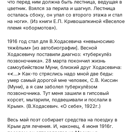
что перед ним должна быть лестница, ведущая в
цветник. Взялся за перила и шагнул. Лестница
осталась сбоку, он упал со второго этажа и стал
на ноги». (Из книги Е.П. Кривошапкиной «Веселое
племя «обормотов»).
1916 год стал для В.Ходасевича «невыносимо
тяжёлым» [из автобиографии]. Весной
Ходасевичу поставили диагноз: «туберкулёз
позвоночника». 28 марта покончил жизнь
самоубийством Муни, близкий друг Ходасевича:
«
<
…
>
Как-то стряслись надо мной две беды:
умер самый дорогой мне человек, С.В. Киссин
(Муни), а я сам заболел туберкулёзом
позвоночника. Тут меня зашили в гипсовый
корсет, мытарили, подвешивали и послали в
Крым». (В.Ходасевич. «О себе», 1922г.)
Весь май поэт собирает средства на поездку в
Крым для лечения. И, наконец, 4 июня 1916г.