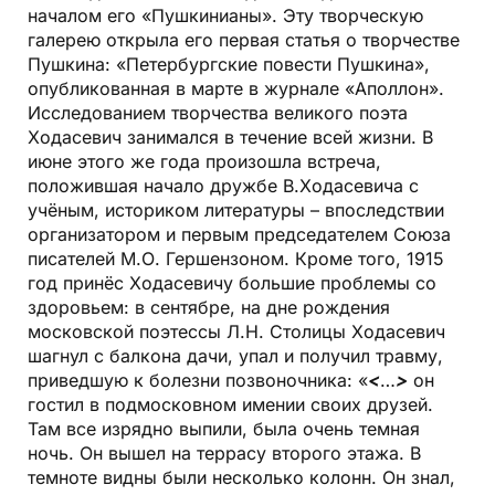
началом его «Пушкинианы». Эту творческую
галерею открыла его первая статья о творчестве
Пушкина: «Петербургские повести Пушкина»,
опубликованная в марте в журнале «Аполлон».
Исследованием творчества великого поэта
Ходасевич занимался в течение всей жизни. В
июне этого же года произошла встреча,
положившая начало дружбе В.Ходасевича с
учёным, историком литературы – впоследствии
организатором и первым председателем Союза
писателей М.О. Гершензоном. Кроме того, 1915
год принёс Ходасевичу большие проблемы со
здоровьем: в сентябре, на дне рождения
московской поэтессы Л.Н. Столицы Ходасевич
шагнул с балкона дачи, упал и получил травму,
приведшую к болезни позвоночника: «
<
…
>
он
гостил в подмосковном имении своих друзей.
Там все изрядно выпили, была очень темная
ночь. Он вышел на террасу второго этажа. В
темноте видны были несколько колонн. Он знал,