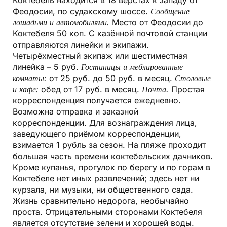
Коктебель находится в 18 верстах к западу от
Феодосии, по судакскому шоссе.
Сообщение
лошадьми и автомобилями.
Место от Феодосии до
Коктебеля 50 коп. С казённой почтовой станции
отправляются линейки и экипажи.
Четырёхместный экипаж или шестиместная
линейка – 5 руб.
Гостиницы и меблированные
комнаты:
от 25 руб. до 50 руб. в месяц.
Столовые
и кафе:
обед от 17 руб. в месяц.
Почта.
Простая
корреспонденция получается ежедневно.
Возможна отправка и заказной
корреспонденции. Для вознаграждения лица,
заведующего приёмом корреспонденции,
взимается 1 рубль за сезон. На пляже проходит
большая часть времени коктебельских дачников.
Кроме купанья, прогулок по берегу и по горам в
Коктебеле нет иных развлечений; здесь нет ни
курзала, ни музыки, ни общественного сада.
Жизнь сравнительно недорога, необычайно
проста. Отрицательными сторонами Коктебеля
является отсутствие зелени и хорошей воды.