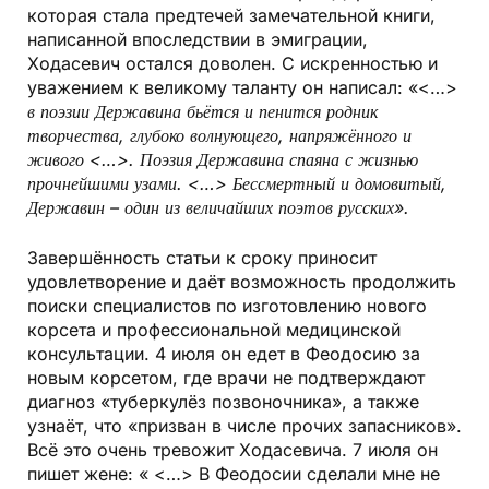
которая стала предтечей замечательной книги,
написанной впоследствии в эмиграции,
Ходасевич остался доволен. С искренностью и
уважением к великому таланту он написал: «<…>
в поэзии Державина бьётся и пенится
родник
творчества, глубоко волнующего, напряжённого и
живого <…>. Поэзия Державина спаяна с жизнью
прочнейшими узами. <…> Бессмертный и домовитый,
Державин – один из величайших поэтов русских».
Завершённость статьи к сроку приносит
удовлетворение и даёт возможность продолжить
поиски специалистов по изготовлению нового
корсета и профессиональной медицинской
консультации. 4 июля он едет в Феодосию за
новым корсетом, где врачи не подтверждают
диагноз «туберкулёз позвоночника», а также
узнаёт, что «призван в числе прочих запасников».
Всё это очень тревожит Ходасевича. 7 июля он
пишет жене: « <…> В Феодосии сделали мне не