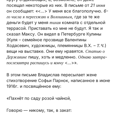
посещал некоторые из них. В письме от
21 июня
он сообщает: «<
…
> У меня все благополучно.
6-
го числа я переезжаю к Волошиным
, где за те же
деньги будет у меня
тихая
комната с отдельной
террасой. Приставать ко мне не будут. Я так и
сказал Максу. Он видел в Петербурге Кулины
(Куля – семейное прозвище Валентины
Ходасевич, художницы, племянницы В.Х. –
Т.Ч.
)
вещи на выставке. Они ему нравятся.
Статью о
Державине
пишу, хоть и медленно.
Однако завтра-
послезавтра распишусь и кончу
<
…
>».
В этом письме Владислав пересылает жене
стихотворение Софьи Парнок, написанное в июне
1916г. и посвящённое ему:
«Пахнёт по саду розой чайной,
Говорю — никому, так, в закат: