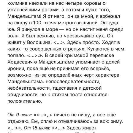
холмика наехали на нас четыре коровы с
ужаснейшими рогами, а потом и хуже того,
Мандельштам! Я от него, он за мной, я взбежал
на скалу в 100 тысяч метров вышиной. Он туда
же. Я ринулся в море — но он настиг меня среди
волн. Я был вежлив, но чрезвычайно сух. Он
живет у Волошина. <…>. Здесь просто. Ходят в
каких-то совершенных отрепьях. Купаются в чем
попало. <…>.». В своей крымской переписке
Ходасевич о Мандельштаме упоминает с долей
иронии, пока ещё не принимая его всерьёз,
возможно, из-за определённых черт характера
Мандельштама: непоследовательности,
необязательности, тщеславия и детской
обидчивости, но к стихам поэта относится
положительно.
От 9 июня:
«<
…
>, я ничего не пишу, а все еще
отдыхаю. Ем, сплю и отмалчиваюсь за всю зиму.
<
…
>».
От 18 июня:
«<
…
> Здесь живет