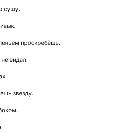
ю сушу.
ривык.
рпеньем проскребёшь.
 не видал.
ах.
нешь звезду.
 боком.
е.