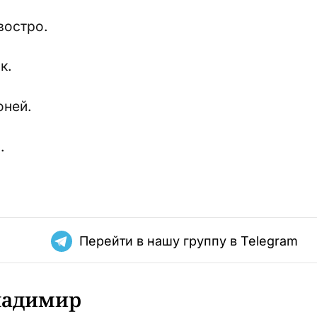
востро.
к.
оней.
.
Перейти в нашу группу в Telegram
ладимир