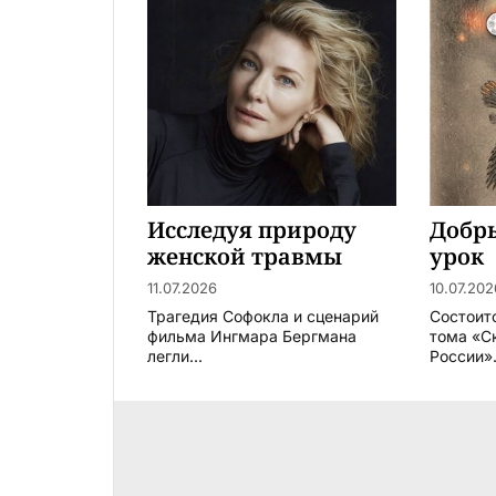
Исследуя природу
Добр
женской травмы
урок
11.07.2026
10.07.202
Трагедия Софокла и сценарий
Состоит
фильма Ингмара Бергмана
тома «С
легли...
России».