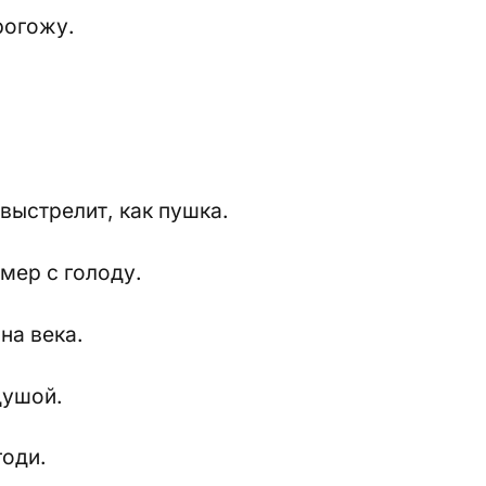
рогожу.
 выстрелит, как пушка.
мер с голоду.
на века.
душой.
годи.