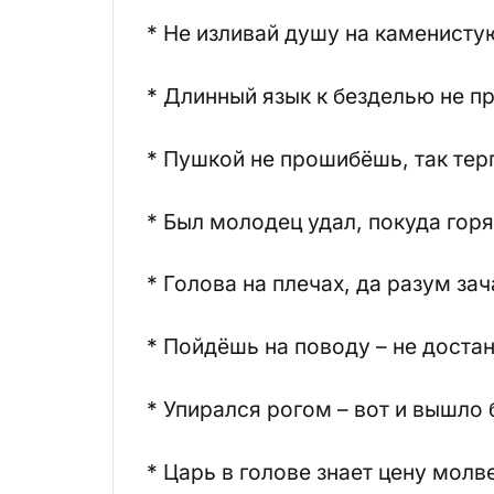
* Не изливай душу на каменисту
* Длинный язык к безделью не п
* Пушкой не прошибёшь, так те
* Был молодец удал, покуда горя
* Голова на плечах, да разум зач
* Пойдёшь на поводу – не доста
* Упирался рогом – вот и вышло
* Царь в голове знает цену молв