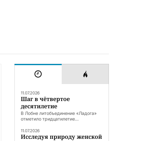
11.07.2026
Шаг в чётвертое
десятилетие
В Лобне литобъединение «Ладога»
отметило тридцатилетие...
11.07.2026
Исследуя природу женской