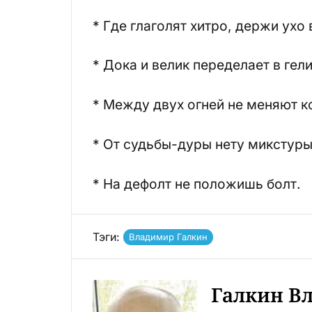
* Где глаголят хитро, держи ухо 
* Дока и велик переделает в гели
* Между двух огней не меняют к
* От судьбы-дуры нету микстуры
* На дефолт не положишь болт.
Тэги:
Владимир Галкин
Галкин В