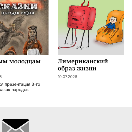
ым молодцам
Лимериканский
образ жизни
6
10.07.2026
ся презентация 3-го
казок народов
..