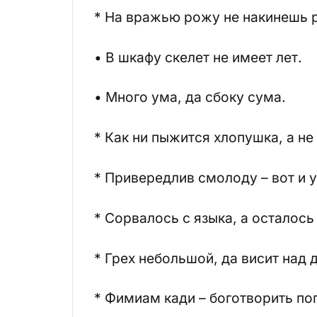
* На вражью рожу не накинешь 
• В шкафу скелет не имеет лет.
• Много ума, да сбоку сума.
* Как ни пыжится хлопушка, а не
* Привередлив смолоду – вот и у
* Сорвалось с языка, а осталось 
* Грех небольшой, да висит над 
* Фимиам кади – боготворить по