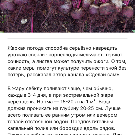
Жаркая погода способна серьёзно навредить
урожаю свёклы: корнеплоды мельчают, теряют
сочность, а листва может получить ожоги. О том,
какие меры помогут культуре перенести зной без
потерь,
рассказал
автор канала «Сделай сам».
В жару свёклу поливают чаще, чем обычно,
каждые 3-4 дня, а при экстремальной жаре
через день. Норма — 15-20 л на 1 м². Вода
должна проникать на глубину 20-25 см. Лучше
всего поливать ее ранним утром или вечером
теплой отстоянной водой. Предпочтительны
капельный полив или бороздки вдоль рядов.
Также не забудьте замульчировать свеклу. Для