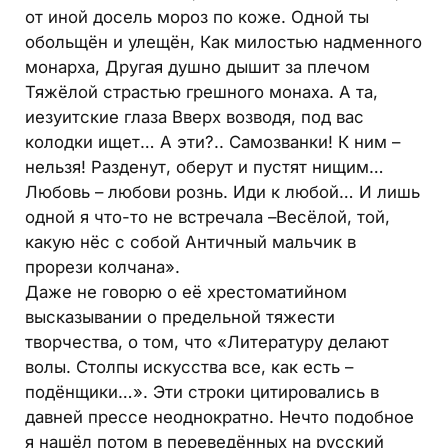
от иной досель мороз по коже. Одной ты
обольщён и улещён, Как милостью надменного
монарха, Другая душно дышит за плечом
Тяжёлой страстью грешного монаха. А та,
иезуитские глаза Вверх возводя, под вас
колодки ищет… А эти?.. Самозванки! К ним –
нельзя! Разденут, оберут и пустят нищим…
Любовь – любови рознь. Иди к любой… И лишь
одной я что-то не встречала –Весёлой, той,
какую нёс с собой Античный мальчик в
прорези колчана».
Даже не говорю о её хрестоматийном
высказывании о предельной тяжести
творчества, о том, что «Литературу делают
волы. Столпы искусства все, как есть –
подёнщики…». Эти строки цитировались в
давней прессе неоднократно. Нечто подобное
я нашёл потом в переведённых на русский