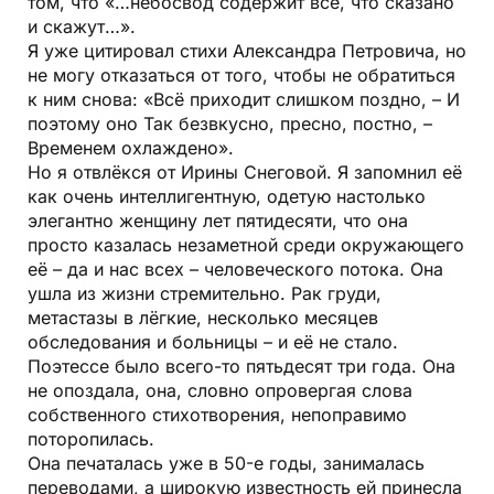
том, что «…небосвод содержит всё, что сказано
и скажут…».
Я уже цитировал стихи Александра Петровича, но
не могу отказаться от того, чтобы не обратиться
к ним снова: «Всё приходит слишком поздно, – И
поэтому оно Так безвкусно, пресно, постно, –
Временем охлаждено».
Но я отвлёкся от Ирины Снеговой. Я запомнил её
как очень интеллигентную, одетую настолько
элегантно женщину лет пятидесяти, что она
просто казалась незаметной среди окружающего
её – да и нас всех – человеческого потока. Она
ушла из жизни стремительно. Рак груди,
метастазы в лёгкие, несколько месяцев
обследования и больницы – и её не стало.
Поэтессе было всего-то пятьдесят три года. Она
не опоздала, она, словно опровергая слова
собственного стихотворения, непоправимо
поторопилась.
Она печаталась уже в 50-е годы, занималась
переводами, а широкую известность ей принесла