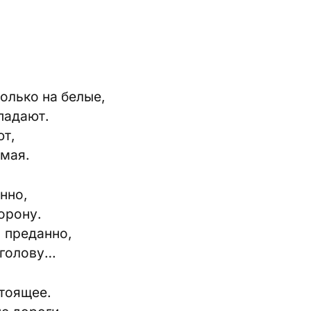
олько на белые,
падают.
ют,
ямая.
нно,
орону.
, преданно,
 голову…
стоящее.