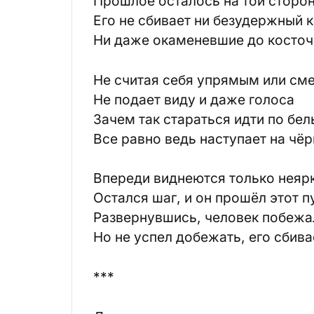
Прошлое осталось на той сторон
Его не сбивает ни безудержный 
Ни даже окаменевшие до косточе
Не считая себя упрямым или см
Не подает виду и даже голоса
Зачем так стараться идти по бе
Все равно ведь наступает на ч
Впереди виднеются только неярк
Остался шаг, и он прошёл этот пу
Развернувшись, человек побежа
Но не успел добежать, его сбив
***