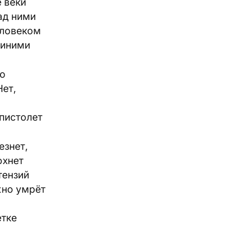
 веки
ад ними
еловеком
синими
то
Нет,
 пистолет
езнет,
охнет
тензий
жно умрёт
етке