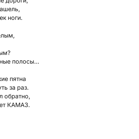
е дороги,
кашель,
к ноги.
елым,
лым?
ёрные полосы…
ие пятна
ть за раз.
л обратно,
ает КАМАЗ.