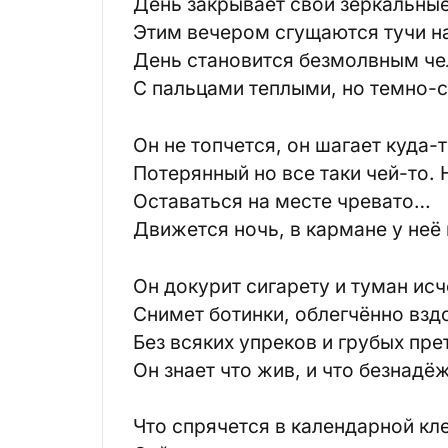
День закрывает свои зеркальные
Этим вечером сгущаются тучи н
День становится безмолвным ч
С пальцами теплыми, но темно-
Он не топчется, он шагает куда-
Потерянный но все таки чей-то. 
Оставаться на месте чревато…
Движется ночь, в кармане у неё
Он докурит сигарету и туман исч
Снимет ботинки, облегчённо взд
Без всяких упреков и грубых пре
Он знает что жив, и что безнадё
Что спрячется в календарной кл