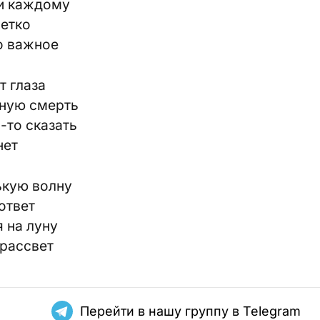
 и каждому
метко
о важное
т глаза
чную смерть
-то сказать
нет
ькую волну
ответ
 на луну
 рассвет
Перейти в нашу группу в Telegram