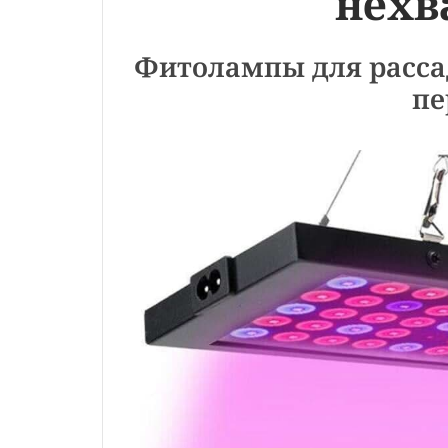
нехв
Фитолампы для рассад
пе