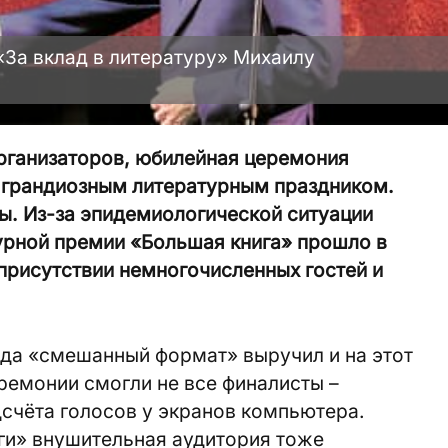
«За вклад в литературу» Михаилу
организаторов, юбилейная церемония
 грандиозным литературным праздником.
ы. Из-за эпидемиологической ситуации
урной премии «Большая книга» прошло в
присутствии немногочисленных гостей и
ода «смешанный формат» выручил и на этот
еремонии смогли не все финалисты –
счёта голосов у экранов компьютера.
ги» внушительная аудитория тоже