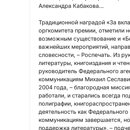
Александра Кабакова…
Традиционной наградой «За вкла
оргкомитета премии, отметили н
возможным существование и «Бо
важнейших мероприятий, направ
словесности, – Роспечать. Из р
литературы, книгоиздания и чте
руководитель Федерального аге
коммуникациям Михаил Сеславин
2004 года, – благородная мисси
работали, и старались всегда п
полиграфии, книгораспростране
деятельность как Федерального 
коммуникациям завершается, но
поддержка литературы», – подче