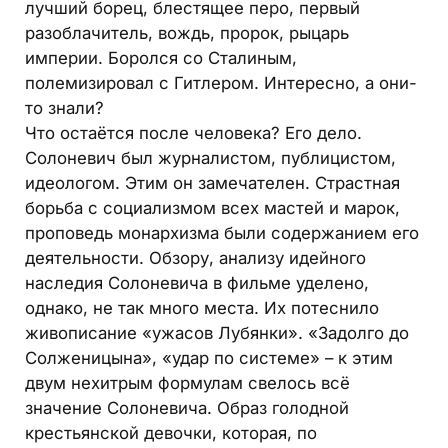
лучший борец, блестящее перо, первый
разоблачитель, вождь, пророк, рыцарь
империи. Боролся со Сталиным,
полемизировал с Гитлером. Интересно, а они-
то знали?
Что остаётся после человека? Его дело.
Солоневич был журналистом, публицистом,
идеологом. Этим он замечателен. Страстная
борьба с социализмом всех мастей и марок,
проповедь монархизма были содержанием его
деятельности. Обзору, анализу идейного
наследия Солоневича в фильме уделено,
однако, не так много места. Их потеснило
живописание «ужасов Лубянки». «Задолго до
Солженицына», «удар по системе» – к этим
двум нехитрым формулам свелось всё
значение Солоневича. Образ голодной
крестьянской девочки, которая, по