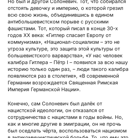
Но был и другой Солоневич. Тот, что собирался
отстоять девочку и империю, о которой грезил
всю свою жизнь, объединившись в едином
антибольшевистском порыве с русскими
фашистами. Тот, который писал в конце 30-х
годов XX века: «Гитлер спасает Европу от
коммунизма», «Национал-социализм – это не
угроза культуре, это защита этой культуры от
большевистского варварства», «У нас человек
калибра Гитлера – Пётр I – появился за всю нашу
историю только один раз, – люди такого калибра
появляются раз в столетие», «В современной
Германии возрождается Священная Римская
Империя Германской Нации».
Конечно, сам Солоневич был далёк от
нацистской идеологии, он отказался от
сотрудничества с нацистами в годы войны. Но,
как и многие другие в эмиграции, он не прочь
был оседлать чёрта, воспользоваться нацизмом
в антикоммунистической борьбе. То, что ему это