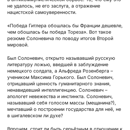
не удалось, не его заслуга, а отражение
нацистской самоуверенности.
«Победа Гитлера обошлась бы Франции дешевле,
чем обошлась бы победа Тореза». Вот такое
резюме Солоневича по поводу итогов Второй
мировой.
Был Солоневич, открыто называвший русскую
литературу ложью, введшей в заблуждение
немецкого солдата, а Альфреда Розенберга –
учеником Максима Горького. Был Солоневич,
отрицавший ценность гуманитарного знания,
ненавидевший интеллигенцию. Солоневич –
апологет невежества и инстинкта. Солоневич,
называвший себя голосом массы (мещанина?),
мечтавший о построении государства для неё, не
в шигалевском ли духе?
Впрочем, стоит ли быть серьёзным в отношении к