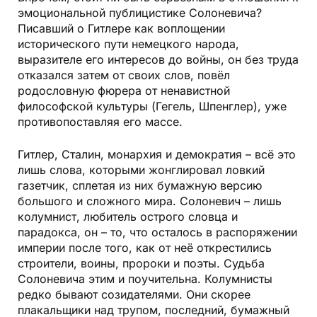
эмоциональной публицистике Солоневича?
Писавший о Гитлере как воплощении
исторического пути немецкого народа,
выразителе его интересов до войны, он без труда
отказался затем от своих слов, повёл
родословную фюрера от ненавистной
философской культуры (Гегель, Шпенглер), уже
противопоставляя его массе.
Гитлер, Сталин, монархия и демократия – всё это
лишь слова, которыми жонглировал ловкий
газетчик, сплетая из них бумажную версию
большого и сложного мира. Солоневич – лишь
колумнист, любитель острого словца и
парадокса, он – то, что осталось в распоряжении
империи после того, как от неё открестились
строители, воины, пророки и поэты. Судьба
Солоневича этим и поучительна. Колумнисты
редко бывают созидателями. Они скорее
плакальщики над трупом, последний, бумажный