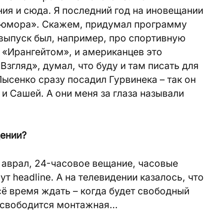
ия и сюда. Я последний год на иновещании
 юмора». Скажем, придумал программу
выпуск был, например, про спортивную
с «Ирангейтом», и американцев это
Взгляд», думал, что буду и там писать для
Лысенко сразу посадил Гурвинека – так он
 и Сашей. А они меня за глаза называли
дении?
й аврал, 24-часовое вещание, часовые
т headline. А на телевидении казалось, что
сё время ждать – когда будет свободный
 освободится монтажная…