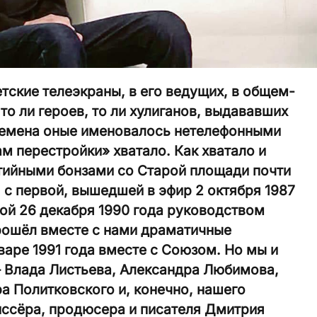
етские телеэкраны, в его ведущих, в общем-
то ли героев, то ли хулиганов, выдававших
времена оные именовалось нетелефонными
 перестройки» хватало. Как хватало и
ийными бонзами со Старой площади почти
 с первой, вышедшей в эфир 2 октября 1987
ной 26 декабря 1990 года руководством
рошёл вместе с нами драматичные
варе 1991 года вместе с Союзом. Но мы и
– Влада Листьева, Александра Любимова,
а Политковского и, конечно, нашего
иссёра, продюсера и писателя Дмитрия