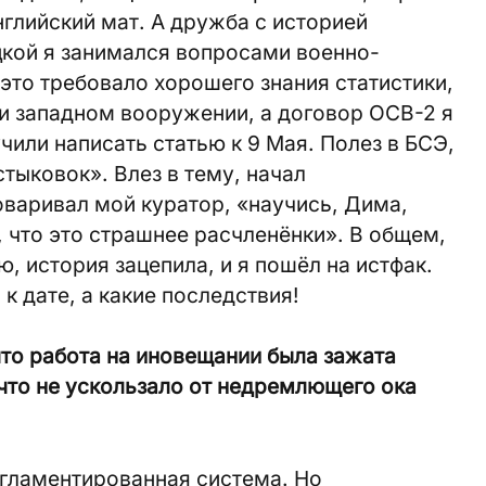
глийский мат. А дружба с историей
цкой я занимался вопросами военно-
это требовало хорошего знания статистики,
и западном вооружении, а договор ОСВ-2 я
учили написать статью к 9 Мая. Полез в БСЭ,
тыковок». Влез в тему, начал
говаривал мой куратор, «научись, Дима,
, что это страшнее расчленёнки». В общем,
, история зацепила, и я пошёл на истфак.
 к дате, а какие последствия!
то работа на иновещании была зажата
что не ускользало от недремлющего ока
егламентированная система. Но