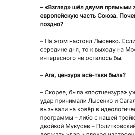
– «Взгляд» шёл двумя прямыми э
европейскую часть Союза. Поче
поздно?
– На этом настоял Лысенко. Есл
середине дня, то к выходу на Мо
интересного не осталось бы.
– Ага, цензура всё-таки была?
– Скорее, была «постцензура» 
удар принимали Лысенко и Сагал
вызывали на ковёр в идеологиче
программы – либо с нашей тройк
двойкой Мукусев – Политковский
держать удар и плохое настрое