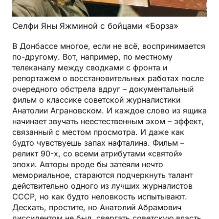
Селфи Яны Яжминой с бойцами «Борза»
В Донбассе многое, если не всё, воспринимается
по-другому. Вот, например, по местному
телеканалу между сводками с фронта и
репортажем о восстановительных работах после
очередного обстрела вдруг – документальный
фильм о классике советской журналистики
Анатолии Аграновском. И каждое слово из ящика
начинает звучать неестественным эхом – эффект,
связанный с местом просмотра. И даже как
будто чувствуешь запах нафталина. Фильм –
реликт 90-х, со всеми атрибутами «святой»
эпохи. Авторы вроде бы затеяли нечто
мемориальное, стараются подчеркнуть талант
действительно одного из лучших журналистов
СССР, но как будто неловкость испытывают.
Дескать, простите, но Анатолий Абрамович
диссидентом не был, свергать советскую власть