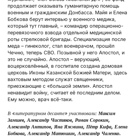
продолжает оказывать гуманитарную помощь
военным и гражданским Донбасса. Майя и Елена
Бобкова берут интервью у военного медика,
который тут главный, – командир операционно-
перевязочного взвода отдельной медицинской
роты стрелковой бригады. Специализация после
меда – гинеколог, стал военврачом, прошёл
Чечню, теперь СВО. Позывной у него Апостол, и
это не случайно. Апостол – верующий,
воцерковлённый, в госпитале создана домовая
церковь Иконы Казанской Божией Матери, здесь
вахтовым методом служат священники,
приезжающие с «большой земли». Апостол
ненавидит войну, считает её последним делом.
Ему можно, врач всё-таки.
В «литературном десанте» участвовали:
Максим
Замшев, Александр Чистяков, Роман Сорокин,
Александр Антипов, Яна Яжмина, Пётр Кифа, Елена
Бобкова, Александр Матюшин, Александр Чаленко.