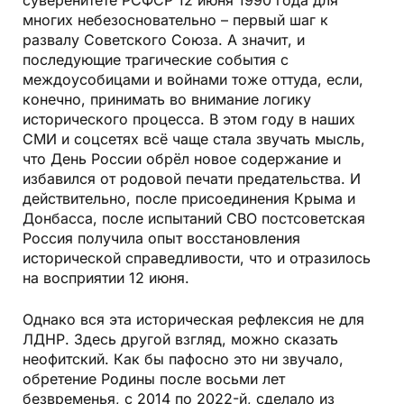
суверенитете РСФСР 12 июня 1990 года для
многих небезосновательно – первый шаг к
развалу Советского Союза. А значит, и
последующие трагические события с
междоусобицами и войнами тоже оттуда, если,
конечно, принимать во внимание логику
исторического процесса. В этом году в наших
СМИ и соцсетях всё чаще стала звучать мысль,
что День России обрёл новое содержание и
избавился от родовой печати предательства. И
действительно, после присоединения Крыма и
Донбасса, после испытаний СВО постсоветская
Россия получила опыт восстановления
исторической справедливости, что и отразилось
на восприятии 12 июня.
Однако вся эта историческая рефлексия не для
ЛДНР. Здесь другой взгляд, можно сказать
неофитский. Как бы пафосно это ни звучало,
обретение Родины после восьми лет
безвременья, с 2014 по 2022-й, сделало из