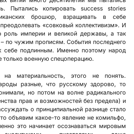
. Пытались копировать success stories
риканских брошюр, взращивать в себе
преодолевать «совковый коллективизм». И
ю роль империи и великой державы, а так
– по чужим прописям. События последнего
к себе подлинным. Именно поэтому народ
е только военную спецоперацию.
 на материальность, этого не понять.
ароды разные, что русскому здорово, то
онимали, но потом на волне радикального
венства прав и возможностей без предела) и
ассуждать о принципиальной разнице стало
 что объявим какое-то явление не комильфо,
пенно это начинает осознаваться мировым