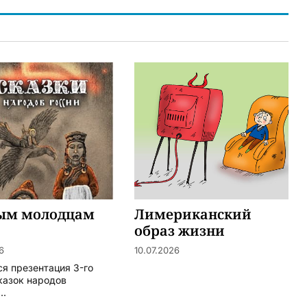
ым молодцам
Лимериканский
образ жизни
6
10.07.2026
ся презентация 3-го
казок народов
..