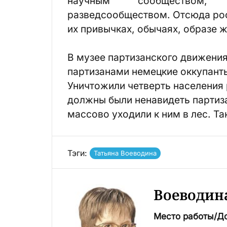
научным сообществом, 
разведсообществом. Отсюда рост
их привычках, обычаях, образе ж
В музее партизанского движения
партизанами немецкие оккупант
Уничтожили четверть населения 
должны были ненавидеть партизан
массово уходили к ним в лес. Та
Тэги:
Татьяна Воеводина
Воеводин
Место работы/Д