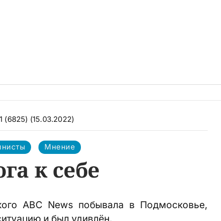
1 (6825) (15.03.2022)
мнисты
Мнение
га к себе
кого ABC News побывала в Подмосковье,
итуацию и был удивлён.