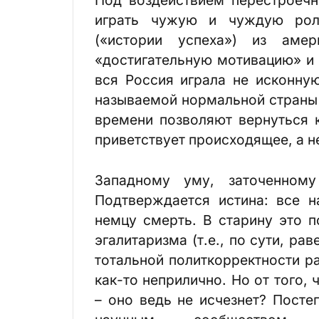
играть чужую и чуждую роль
(«истории успеха») из аме
«достигательную мотивацию» и 
вся Россия играла не исконну
называемой нормальной страны 
времени позволяют вернуться 
приветствует происходящее, а н
Западному уму, заточенному
Подтверждается истина: все н
немцу смерть. В старину это п
эгалитаризма (т.е., по сути, ра
тотальной политкорректности р
как-то неприлично. Но от того,
– оно ведь не исчезнет? Посте